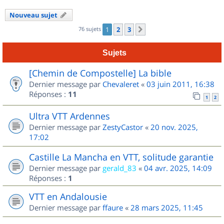
Nouveau sujet
76 sujets
1
2
3
Suivant
Sujets
[Chemin de Compostelle] La bible
Dernier message par
Chevaleret
«
03 juin 2011, 16:38
Réponses :
11
1
2
Ultra VTT Ardennes
Dernier message par
ZestyCastor
«
20 nov. 2025,
17:02
Castille La Mancha en VTT, solitude garantie
Dernier message par
gerald_83
«
04 avr. 2025, 14:09
Réponses :
1
VTT en Andalousie
Dernier message par
ffaure
«
28 mars 2025, 11:45