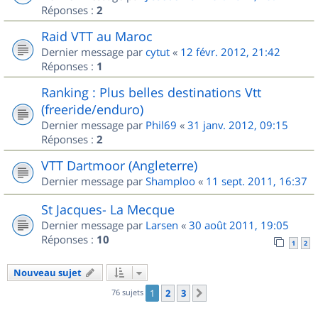
Réponses :
2
Raid VTT au Maroc
Dernier message par
cytut
«
12 févr. 2012, 21:42
Réponses :
1
Ranking : Plus belles destinations Vtt
(freeride/enduro)
Dernier message par
Phil69
«
31 janv. 2012, 09:15
Réponses :
2
VTT Dartmoor (Angleterre)
Dernier message par
Shamploo
«
11 sept. 2011, 16:37
St Jacques- La Mecque
Dernier message par
Larsen
«
30 août 2011, 19:05
Réponses :
10
1
2
Nouveau sujet
76 sujets
1
2
3
Suivant