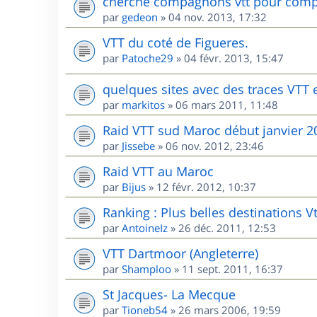
cherche compagnons vtt pour comp
par
gedeon
»
04 nov. 2013, 17:32
VTT du coté de Figueres.
par
Patoche29
»
04 févr. 2013, 15:47
quelques sites avec des traces VTT
par
markitos
»
06 mars 2011, 11:48
Raid VTT sud Maroc début janvier 2
par
Jissebe
»
06 nov. 2012, 23:46
Raid VTT au Maroc
par
Bijus
»
12 févr. 2012, 10:37
Ranking : Plus belles destinations V
par
AntoineIz
»
26 déc. 2011, 12:53
VTT Dartmoor (Angleterre)
par
Shamploo
»
11 sept. 2011, 16:37
St Jacques- La Mecque
par
Tioneb54
»
26 mars 2006, 19:59