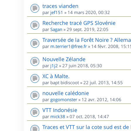
traces vianden
par
jef151
»
14 mars 2020, 00:32
Recherche tracé GPS Slovénie
par
Sagan
»
29 sept. 2019, 22:05
Traversée de la Forêt Noire ? Allem
par
m.terrier1@free.fr
»
14 févr. 2008, 15:1
Nouvelle Zélande
par
j1j2
»
27 juin 2018, 05:30
XC à Malte.
par
bapt bidiscoot
»
22 juil. 2013, 14:55
nouvelle calédonie
par
gogomonster
»
12 avr. 2012, 14:06
VTT Indonésie
par
mick38
»
07 oct. 2018, 14:47
Traces et VTT sur la cote sud est d