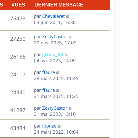
S
VUES
DERNIER MESSAGE
D
par
Chevaleret
V
76473
e
03 juin 2011, 16:38
r
u
n
D
par
ZestyCastor
V
27250
e
i
e
20 nov. 2025, 17:02
e
r
u
s
r
D
par
gerald_83
n
V
26186
m
e
e
04 avr. 2025, 14:09
i
e
r
u
e
s
s
D
par
ffaure
n
r
V
24117
s
e
e
28 mars 2025, 11:45
i
m
a
r
u
e
e
s
D
g
par
ffaure
n
r
V
s
24340
e
e
e
21 mars 2025, 11:25
i
m
s
r
u
e
e
a
s
D
par
ZestyCastor
n
r
V
s
41287
g
e
e
31 mai 2023, 13:10
i
m
s
e
r
u
e
e
a
s
D
par
ibonze
n
r
V
s
43484
g
e
e
24 mars 2023, 16:04
i
m
s
e
r