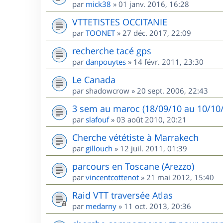
par
mick38
»
01 janv. 2016, 16:28
VTTETISTES OCCITANIE
par
TOONET
»
27 déc. 2017, 22:09
recherche tacé gps
par
danpouytes
»
14 févr. 2011, 23:30
Le Canada
par
shadowcrow
»
20 sept. 2006, 22:43
3 sem au maroc (18/09/10 au 10/10/1
par
slafouf
»
03 août 2010, 20:21
Cherche vététiste à Marrakech
par
gillouch
»
12 juil. 2011, 01:39
parcours en Toscane (Arezzo)
par
vincentcottenot
»
21 mai 2012, 15:40
Raid VTT traversée Atlas
par
medarny
»
11 oct. 2013, 20:36