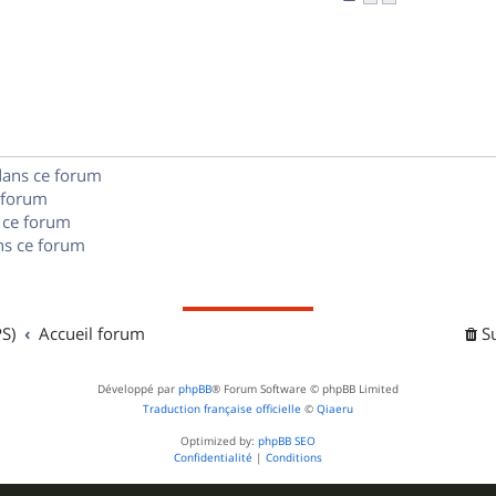
n
é
e
o
s
p
s
n
e
o
s
s
n
e
s
dans ce forum
s
 forum
e
 ce forum
s ce forum
s
S)
Accueil forum
S
Développé par
phpBB
® Forum Software © phpBB Limited
Traduction française officielle
©
Qiaeru
Optimized by:
phpBB SEO
Confidentialité
|
Conditions