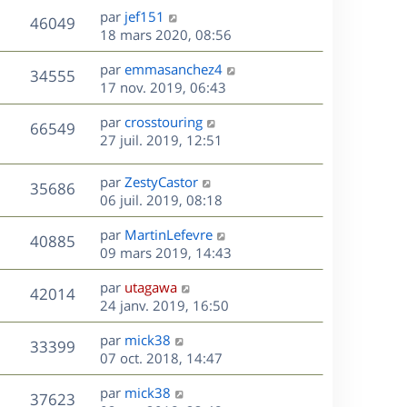
u
e
e
a
s
D
par
jef151
n
r
V
s
46049
g
e
e
18 mars 2020, 08:56
i
m
s
e
r
u
e
e
a
s
D
par
emmasanchez4
n
r
V
s
34555
g
e
e
17 nov. 2019, 06:43
i
m
s
e
r
u
e
e
a
s
D
par
crosstouring
n
r
V
s
66549
g
e
e
27 juil. 2019, 12:51
i
m
s
e
r
u
e
e
a
s
n
r
s
D
g
par
ZestyCastor
V
35686
e
i
m
s
e
e
06 juil. 2019, 08:18
e
e
a
r
u
s
r
s
D
g
par
MartinLefevre
n
V
40885
m
s
e
e
e
09 mars 2019, 14:43
i
e
a
r
u
e
s
s
D
g
par
utagawa
n
r
V
42014
s
e
e
e
24 janv. 2019, 16:50
i
m
a
r
u
e
e
s
D
g
par
mick38
n
r
V
s
33399
e
e
e
07 oct. 2018, 14:47
i
m
s
r
u
e
e
a
s
D
par
mick38
n
r
V
s
37623
g