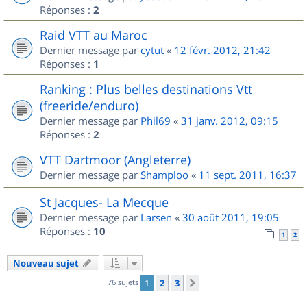
Réponses :
2
Raid VTT au Maroc
Dernier message par
cytut
«
12 févr. 2012, 21:42
Réponses :
1
Ranking : Plus belles destinations Vtt
(freeride/enduro)
Dernier message par
Phil69
«
31 janv. 2012, 09:15
Réponses :
2
VTT Dartmoor (Angleterre)
Dernier message par
Shamploo
«
11 sept. 2011, 16:37
St Jacques- La Mecque
Dernier message par
Larsen
«
30 août 2011, 19:05
Réponses :
10
1
2
Nouveau sujet
76 sujets
1
2
3
Suivant