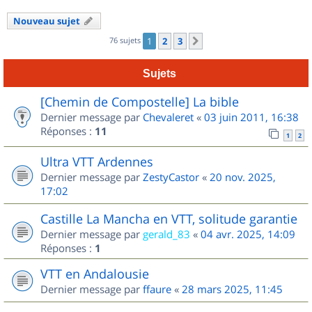
Nouveau sujet
76 sujets
1
2
3
Suivant
Sujets
[Chemin de Compostelle] La bible
Dernier message par
Chevaleret
«
03 juin 2011, 16:38
Réponses :
11
1
2
Ultra VTT Ardennes
Dernier message par
ZestyCastor
«
20 nov. 2025,
17:02
Castille La Mancha en VTT, solitude garantie
Dernier message par
gerald_83
«
04 avr. 2025, 14:09
Réponses :
1
VTT en Andalousie
Dernier message par
ffaure
«
28 mars 2025, 11:45