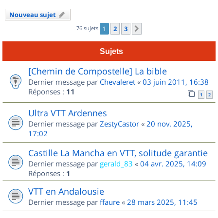
Nouveau sujet
76 sujets
1
2
3
Suivant
Sujets
[Chemin de Compostelle] La bible
Dernier message par
Chevaleret
«
03 juin 2011, 16:38
Réponses :
11
1
2
Ultra VTT Ardennes
Dernier message par
ZestyCastor
«
20 nov. 2025,
17:02
Castille La Mancha en VTT, solitude garantie
Dernier message par
gerald_83
«
04 avr. 2025, 14:09
Réponses :
1
VTT en Andalousie
Dernier message par
ffaure
«
28 mars 2025, 11:45