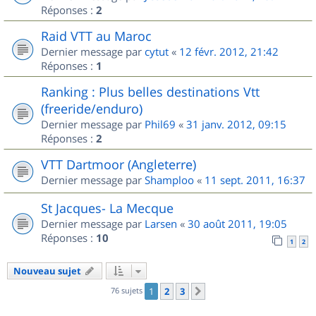
Réponses :
2
Raid VTT au Maroc
Dernier message par
cytut
«
12 févr. 2012, 21:42
Réponses :
1
Ranking : Plus belles destinations Vtt
(freeride/enduro)
Dernier message par
Phil69
«
31 janv. 2012, 09:15
Réponses :
2
VTT Dartmoor (Angleterre)
Dernier message par
Shamploo
«
11 sept. 2011, 16:37
St Jacques- La Mecque
Dernier message par
Larsen
«
30 août 2011, 19:05
Réponses :
10
1
2
Nouveau sujet
76 sujets
1
2
3
Suivant