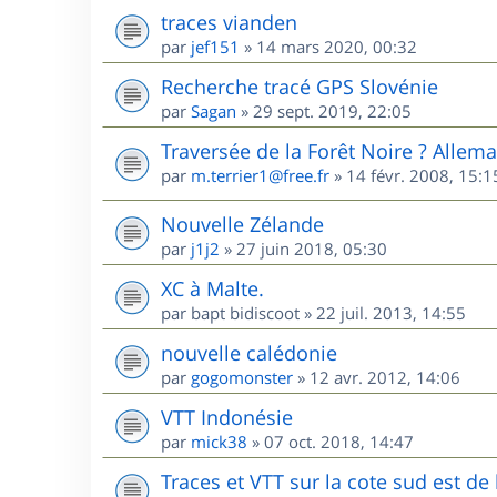
traces vianden
par
jef151
»
14 mars 2020, 00:32
Recherche tracé GPS Slovénie
par
Sagan
»
29 sept. 2019, 22:05
Traversée de la Forêt Noire ? Allem
par
m.terrier1@free.fr
»
14 févr. 2008, 15:1
Nouvelle Zélande
par
j1j2
»
27 juin 2018, 05:30
XC à Malte.
par
bapt bidiscoot
»
22 juil. 2013, 14:55
nouvelle calédonie
par
gogomonster
»
12 avr. 2012, 14:06
VTT Indonésie
par
mick38
»
07 oct. 2018, 14:47
Traces et VTT sur la cote sud est d