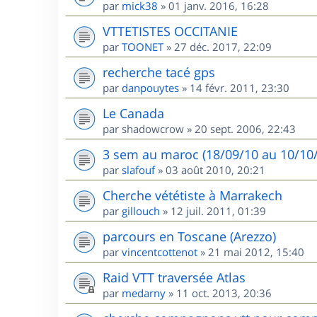
par
mick38
»
01 janv. 2016, 16:28
VTTETISTES OCCITANIE
par
TOONET
»
27 déc. 2017, 22:09
recherche tacé gps
par
danpouytes
»
14 févr. 2011, 23:30
Le Canada
par
shadowcrow
»
20 sept. 2006, 22:43
3 sem au maroc (18/09/10 au 10/10/1
par
slafouf
»
03 août 2010, 20:21
Cherche vététiste à Marrakech
par
gillouch
»
12 juil. 2011, 01:39
parcours en Toscane (Arezzo)
par
vincentcottenot
»
21 mai 2012, 15:40
Raid VTT traversée Atlas
par
medarny
»
11 oct. 2013, 20:36