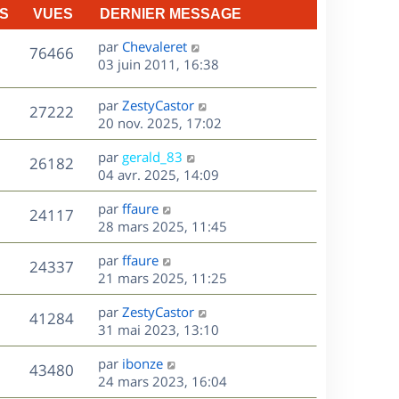
S
VUES
DERNIER MESSAGE
D
par
Chevaleret
V
76466
e
03 juin 2011, 16:38
r
u
n
D
par
ZestyCastor
V
27222
e
i
e
20 nov. 2025, 17:02
e
r
u
s
r
D
par
gerald_83
n
V
26182
m
e
e
04 avr. 2025, 14:09
i
e
r
u
e
s
s
D
par
ffaure
n
r
V
24117
s
e
e
28 mars 2025, 11:45
i
m
a
r
u
e
e
s
D
g
par
ffaure
n
r
V
s
24337
e
e
e
21 mars 2025, 11:25
i
m
s
r
u
e
e
a
s
D
par
ZestyCastor
n
r
V
s
41284
g
e
e
31 mai 2023, 13:10
i
m
s
e
r
u
e
e
a
s
D
par
ibonze
n
r
V
s
43480
g
e
e
24 mars 2023, 16:04
i
m
s
e
r