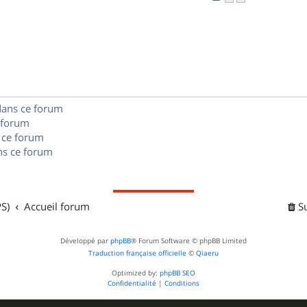
n
é
e
o
s
p
s
n
e
o
s
s
n
e
s
dans ce forum
s
 forum
e
 ce forum
s ce forum
s
S)
Accueil forum
S
Développé par
phpBB
® Forum Software © phpBB Limited
Traduction française officielle
©
Qiaeru
Optimized by:
phpBB SEO
Confidentialité
|
Conditions