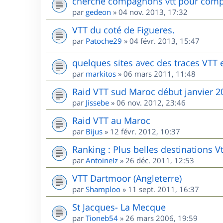
cherche compagnons vtt pour comp
par
gedeon
»
04 nov. 2013, 17:32
VTT du coté de Figueres.
par
Patoche29
»
04 févr. 2013, 15:47
quelques sites avec des traces VTT
par
markitos
»
06 mars 2011, 11:48
Raid VTT sud Maroc début janvier 2
par
Jissebe
»
06 nov. 2012, 23:46
Raid VTT au Maroc
par
Bijus
»
12 févr. 2012, 10:37
Ranking : Plus belles destinations V
par
AntoineIz
»
26 déc. 2011, 12:53
VTT Dartmoor (Angleterre)
par
Shamploo
»
11 sept. 2011, 16:37
St Jacques- La Mecque
par
Tioneb54
»
26 mars 2006, 19:59