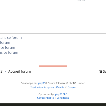
n
é
e
o
s
p
s
n
e
o
s
s
n
e
s
dans ce forum
s
 forum
e
 ce forum
s ce forum
s
S)
Accueil forum
S
Développé par
phpBB
® Forum Software © phpBB Limited
Traduction française officielle
©
Qiaeru
Optimized by:
phpBB SEO
Confidentialité
|
Conditions