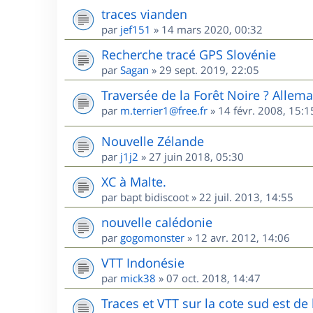
traces vianden
par
jef151
»
14 mars 2020, 00:32
Recherche tracé GPS Slovénie
par
Sagan
»
29 sept. 2019, 22:05
Traversée de la Forêt Noire ? Allem
par
m.terrier1@free.fr
»
14 févr. 2008, 15:1
Nouvelle Zélande
par
j1j2
»
27 juin 2018, 05:30
XC à Malte.
par
bapt bidiscoot
»
22 juil. 2013, 14:55
nouvelle calédonie
par
gogomonster
»
12 avr. 2012, 14:06
VTT Indonésie
par
mick38
»
07 oct. 2018, 14:47
Traces et VTT sur la cote sud est d