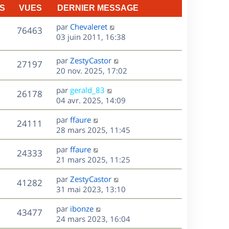
S
VUES
DERNIER MESSAGE
D
par
Chevaleret
V
76463
e
03 juin 2011, 16:38
r
u
n
D
par
ZestyCastor
V
27197
e
i
e
20 nov. 2025, 17:02
e
r
u
s
r
D
par
gerald_83
n
V
26178
m
e
e
04 avr. 2025, 14:09
i
e
r
u
e
s
s
D
par
ffaure
n
r
V
24111
s
e
e
28 mars 2025, 11:45
i
m
a
r
u
e
e
s
D
g
par
ffaure
n
r
V
s
24333
e
e
e
21 mars 2025, 11:25
i
m
s
r
u
e
e
a
s
D
par
ZestyCastor
n
r
V
s
41282
g
e
e
31 mai 2023, 13:10
i
m
s
e
r
u
e
e
a
s
D
par
ibonze
n
r
V
s
43477
g
e
e
24 mars 2023, 16:04
i
m
s
e
r