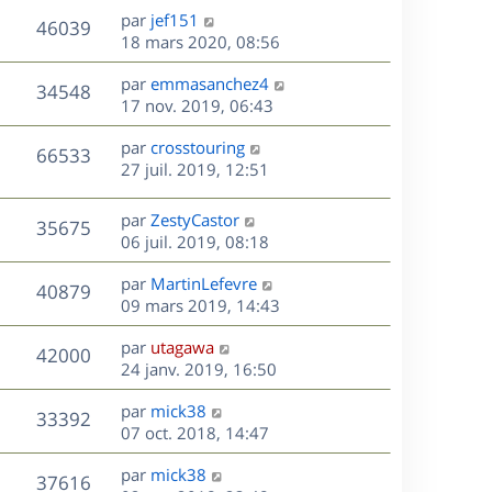
u
e
e
a
s
D
par
jef151
n
r
V
s
46039
g
e
e
18 mars 2020, 08:56
i
m
s
e
r
u
e
e
a
s
D
par
emmasanchez4
n
r
V
s
34548
g
e
e
17 nov. 2019, 06:43
i
m
s
e
r
u
e
e
a
s
D
par
crosstouring
n
r
V
s
66533
g
e
e
27 juil. 2019, 12:51
i
m
s
e
r
u
e
e
a
s
n
r
s
D
g
par
ZestyCastor
V
35675
e
i
m
s
e
e
06 juil. 2019, 08:18
e
e
a
r
u
s
r
s
D
g
par
MartinLefevre
n
V
40879
m
s
e
e
e
09 mars 2019, 14:43
i
e
a
r
u
e
s
s
D
g
par
utagawa
n
r
V
42000
s
e
e
e
24 janv. 2019, 16:50
i
m
a
r
u
e
e
s
D
g
par
mick38
n
r
V
s
33392
e
e
e
07 oct. 2018, 14:47
i
m
s
r
u
e
e
a
s
D
par
mick38
n
r
V
s
37616
g