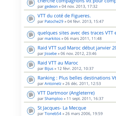
cherche compagnons vtt pour comp
par
gedeon
»
04 nov. 2013, 17:32
VTT du coté de Figueres.
par
Patoche29
»
04 févr. 2013, 15:47
quelques sites avec des traces VTT
par
markitos
»
06 mars 2011, 11:48
Raid VTT sud Maroc début janvier 2
par
Jissebe
»
06 nov. 2012, 23:46
Raid VTT au Maroc
par
Bijus
»
12 févr. 2012, 10:37
Ranking : Plus belles destinations V
par
AntoineIz
»
26 déc. 2011, 12:53
VTT Dartmoor (Angleterre)
par
Shamploo
»
11 sept. 2011, 16:37
St Jacques- La Mecque
par
Tioneb54
»
26 mars 2006, 19:59