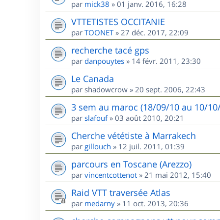
par
mick38
»
01 janv. 2016, 16:28
VTTETISTES OCCITANIE
par
TOONET
»
27 déc. 2017, 22:09
recherche tacé gps
par
danpouytes
»
14 févr. 2011, 23:30
Le Canada
par
shadowcrow
»
20 sept. 2006, 22:43
3 sem au maroc (18/09/10 au 10/10/1
par
slafouf
»
03 août 2010, 20:21
Cherche vététiste à Marrakech
par
gillouch
»
12 juil. 2011, 01:39
parcours en Toscane (Arezzo)
par
vincentcottenot
»
21 mai 2012, 15:40
Raid VTT traversée Atlas
par
medarny
»
11 oct. 2013, 20:36