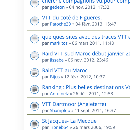
cherche compagnons vtt pour comp
par
gedeon
»
04 nov. 2013, 17:32
VTT du coté de Figueres.
par
Patoche29
»
04 févr. 2013, 15:47
quelques sites avec des traces VTT
par
markitos
»
06 mars 2011, 11:48
Raid VTT sud Maroc début janvier 2
par
Jissebe
»
06 nov. 2012, 23:46
Raid VTT au Maroc
par
Bijus
»
12 févr. 2012, 10:37
Ranking : Plus belles destinations V
par
AntoineIz
»
26 déc. 2011, 12:53
VTT Dartmoor (Angleterre)
par
Shamploo
»
11 sept. 2011, 16:37
St Jacques- La Mecque
par
Tioneb54
»
26 mars 2006, 19:59