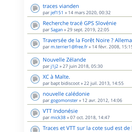
traces vianden
par
jef151
»
14 mars 2020, 00:32
Recherche tracé GPS Slovénie
par
Sagan
»
29 sept. 2019, 22:05
Traversée de la Forêt Noire ? Allem
par
m.terrier1@free.fr
»
14 févr. 2008, 15:1
Nouvelle Zélande
par
j1j2
»
27 juin 2018, 05:30
XC à Malte.
par
bapt bidiscoot
»
22 juil. 2013, 14:55
nouvelle calédonie
par
gogomonster
»
12 avr. 2012, 14:06
VTT Indonésie
par
mick38
»
07 oct. 2018, 14:47
Traces et VTT sur la cote sud est d