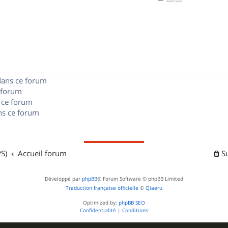
n
é
e
o
s
p
s
n
e
o
s
s
n
e
s
dans ce forum
s
 forum
e
 ce forum
s ce forum
s
S)
Accueil forum
S
Développé par
phpBB
® Forum Software © phpBB Limited
Traduction française officielle
©
Qiaeru
Optimized by:
phpBB SEO
Confidentialité
|
Conditions