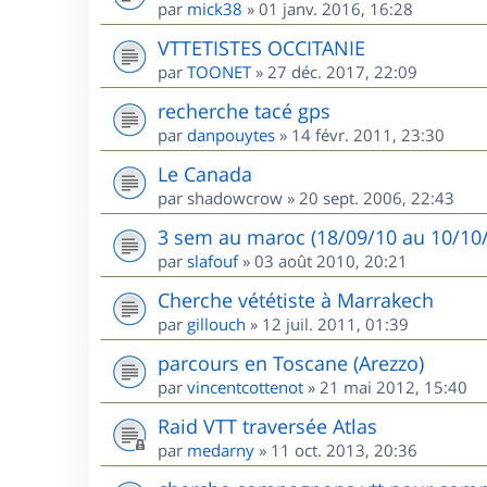
par
mick38
»
01 janv. 2016, 16:28
VTTETISTES OCCITANIE
par
TOONET
»
27 déc. 2017, 22:09
recherche tacé gps
par
danpouytes
»
14 févr. 2011, 23:30
Le Canada
par
shadowcrow
»
20 sept. 2006, 22:43
3 sem au maroc (18/09/10 au 10/10/1
par
slafouf
»
03 août 2010, 20:21
Cherche vététiste à Marrakech
par
gillouch
»
12 juil. 2011, 01:39
parcours en Toscane (Arezzo)
par
vincentcottenot
»
21 mai 2012, 15:40
Raid VTT traversée Atlas
par
medarny
»
11 oct. 2013, 20:36