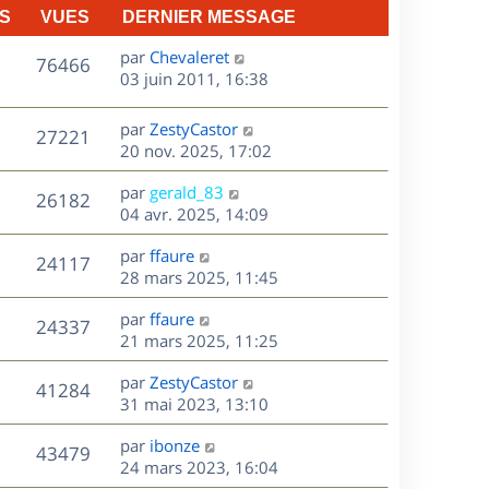
S
VUES
DERNIER MESSAGE
D
par
Chevaleret
V
76466
e
03 juin 2011, 16:38
r
u
n
D
par
ZestyCastor
V
27221
e
i
e
20 nov. 2025, 17:02
e
r
u
s
r
D
par
gerald_83
n
V
26182
m
e
e
04 avr. 2025, 14:09
i
e
r
u
e
s
s
D
par
ffaure
n
r
V
24117
s
e
e
28 mars 2025, 11:45
i
m
a
r
u
e
e
s
D
g
par
ffaure
n
r
V
s
24337
e
e
e
21 mars 2025, 11:25
i
m
s
r
u
e
e
a
s
D
par
ZestyCastor
n
r
V
s
41284
g
e
e
31 mai 2023, 13:10
i
m
s
e
r
u
e
e
a
s
D
par
ibonze
n
r
V
s
43479
g
e
e
24 mars 2023, 16:04
i
m
s
e
r