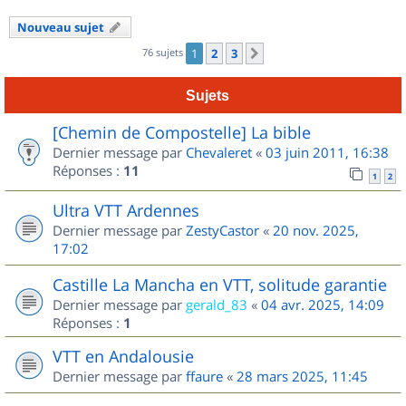
Nouveau sujet
76 sujets
1
2
3
Suivant
Sujets
[Chemin de Compostelle] La bible
Dernier message par
Chevaleret
«
03 juin 2011, 16:38
Réponses :
11
1
2
Ultra VTT Ardennes
Dernier message par
ZestyCastor
«
20 nov. 2025,
17:02
Castille La Mancha en VTT, solitude garantie
Dernier message par
gerald_83
«
04 avr. 2025, 14:09
Réponses :
1
VTT en Andalousie
Dernier message par
ffaure
«
28 mars 2025, 11:45