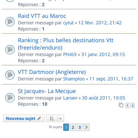
Réponses :
2
Raid VTT au Maroc
Dernier message par
cytut
«
12 févr. 2012, 21:42
Réponses :
1
Ranking : Plus belles destinations Vtt
(freeride/enduro)
Dernier message par
Phil69
«
31 janv. 2012, 09:15
Réponses :
2
VTT Dartmoor (Angleterre)
Dernier message par
Shamploo
«
11 sept. 2011, 16:37
St Jacques- La Mecque
Dernier message par
Larsen
«
30 août 2011, 19:05
Réponses :
10
1
2
Nouveau sujet
76 sujets
1
2
3
Suivant