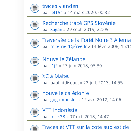
traces vianden
par
jef151
»
14 mars 2020, 00:32
Recherche tracé GPS Slovénie
par
Sagan
»
29 sept. 2019, 22:05
Traversée de la Forêt Noire ? Allem
par
m.terrier1@free.fr
»
14 févr. 2008, 15:1
Nouvelle Zélande
par
j1j2
»
27 juin 2018, 05:30
XC à Malte.
par
bapt bidiscoot
»
22 juil. 2013, 14:55
nouvelle calédonie
par
gogomonster
»
12 avr. 2012, 14:06
VTT Indonésie
par
mick38
»
07 oct. 2018, 14:47
Traces et VTT sur la cote sud est d