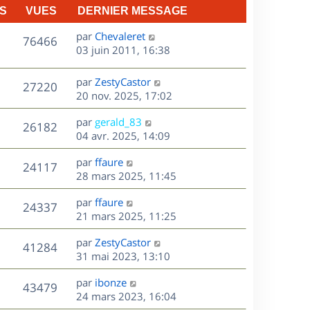
S
VUES
DERNIER MESSAGE
D
par
Chevaleret
V
76466
e
03 juin 2011, 16:38
r
u
n
D
par
ZestyCastor
V
27220
e
i
e
20 nov. 2025, 17:02
e
r
u
s
r
D
par
gerald_83
n
V
26182
m
e
e
04 avr. 2025, 14:09
i
e
r
u
e
s
s
D
par
ffaure
n
r
V
24117
s
e
e
28 mars 2025, 11:45
i
m
a
r
u
e
e
s
D
g
par
ffaure
n
r
V
s
24337
e
e
e
21 mars 2025, 11:25
i
m
s
r
u
e
e
a
s
D
par
ZestyCastor
n
r
V
s
41284
g
e
e
31 mai 2023, 13:10
i
m
s
e
r
u
e
e
a
s
D
par
ibonze
n
r
V
s
43479
g
e
e
24 mars 2023, 16:04
i
m
s
e
r