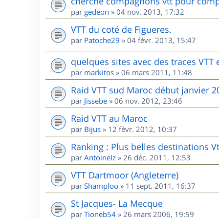
cherche compagnons vtt pour comp
par
gedeon
»
04 nov. 2013, 17:32
VTT du coté de Figueres.
par
Patoche29
»
04 févr. 2013, 15:47
quelques sites avec des traces VTT
par
markitos
»
06 mars 2011, 11:48
Raid VTT sud Maroc début janvier 2
par
Jissebe
»
06 nov. 2012, 23:46
Raid VTT au Maroc
par
Bijus
»
12 févr. 2012, 10:37
Ranking : Plus belles destinations V
par
AntoineIz
»
26 déc. 2011, 12:53
VTT Dartmoor (Angleterre)
par
Shamploo
»
11 sept. 2011, 16:37
St Jacques- La Mecque
par
Tioneb54
»
26 mars 2006, 19:59