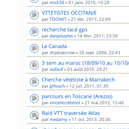
par
mick38
»
01 janv. 2016, 16:28
VTTETISTES OCCITANIE
par
TOONET
»
27 déc. 2017, 22:09
recherche tacé gps
par
danpouytes
»
14 févr. 2011, 23:30
Le Canada
par
shadowcrow
»
20 sept. 2006, 22:43
3 sem au maroc (18/09/10 au 10/10/1
par
slafouf
»
03 août 2010, 20:21
Cherche vététiste à Marrakech
par
gillouch
»
12 juil. 2011, 01:39
parcours en Toscane (Arezzo)
par
vincentcottenot
»
21 mai 2012, 15:40
Raid VTT traversée Atlas
par
medarny
»
11 oct. 2013, 20:36