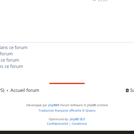
n
é
e
o
s
p
s
n
e
o
s
s
n
e
s
dans ce forum
s
 forum
e
 ce forum
s ce forum
s
S)
Accueil forum
S
Développé par
phpBB
® Forum Software © phpBB Limited
Traduction française officielle
©
Qiaeru
Optimized by:
phpBB SEO
Confidentialité
|
Conditions