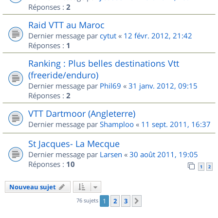
Réponses :
2
Raid VTT au Maroc
Dernier message par
cytut
«
12 févr. 2012, 21:42
Réponses :
1
Ranking : Plus belles destinations Vtt
(freeride/enduro)
Dernier message par
Phil69
«
31 janv. 2012, 09:15
Réponses :
2
VTT Dartmoor (Angleterre)
Dernier message par
Shamploo
«
11 sept. 2011, 16:37
St Jacques- La Mecque
Dernier message par
Larsen
«
30 août 2011, 19:05
Réponses :
10
1
2
Nouveau sujet
76 sujets
1
2
3
Suivant