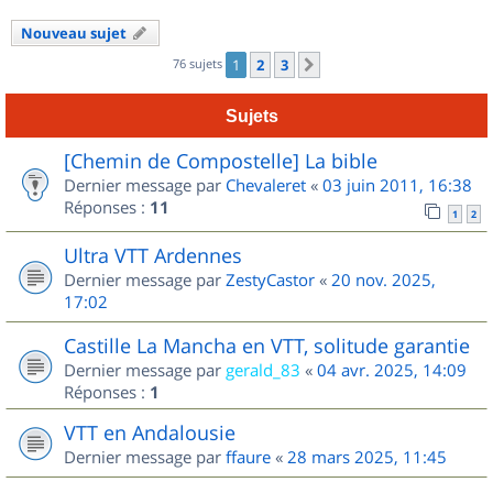
Nouveau sujet
76 sujets
1
2
3
Suivant
Sujets
[Chemin de Compostelle] La bible
Dernier message par
Chevaleret
«
03 juin 2011, 16:38
Réponses :
11
1
2
Ultra VTT Ardennes
Dernier message par
ZestyCastor
«
20 nov. 2025,
17:02
Castille La Mancha en VTT, solitude garantie
Dernier message par
gerald_83
«
04 avr. 2025, 14:09
Réponses :
1
VTT en Andalousie
Dernier message par
ffaure
«
28 mars 2025, 11:45