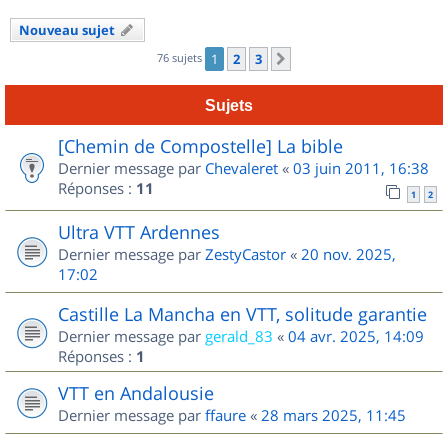
Nouveau sujet
76 sujets
1
2
3
Suivant
Sujets
[Chemin de Compostelle] La bible
Dernier message par
Chevaleret
«
03 juin 2011, 16:38
Réponses :
11
1
2
Ultra VTT Ardennes
Dernier message par
ZestyCastor
«
20 nov. 2025,
17:02
Castille La Mancha en VTT, solitude garantie
Dernier message par
gerald_83
«
04 avr. 2025, 14:09
Réponses :
1
VTT en Andalousie
Dernier message par
ffaure
«
28 mars 2025, 11:45