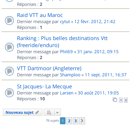
Réponses :
2
Raid VTT au Maroc
Dernier message par
cytut
«
12 févr. 2012, 21:42
Réponses :
1
Ranking : Plus belles destinations Vtt
(freeride/enduro)
Dernier message par
Phil69
«
31 janv. 2012, 09:15
Réponses :
2
VTT Dartmoor (Angleterre)
Dernier message par
Shamploo
«
11 sept. 2011, 16:37
St Jacques- La Mecque
Dernier message par
Larsen
«
30 août 2011, 19:05
Réponses :
10
1
2
Nouveau sujet
76 sujets
1
2
3
Suivant