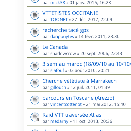
par
mick38
»
01 janv. 2016, 16:28
VTTETISTES OCCITANIE
par
TOONET
»
27 déc. 2017, 22:09
recherche tacé gps
par
danpouytes
»
14 févr. 2011, 23:30
Le Canada
par
shadowcrow
»
20 sept. 2006, 22:43
3 sem au maroc (18/09/10 au 10/10/1
par
slafouf
»
03 août 2010, 20:21
Cherche vététiste à Marrakech
par
gillouch
»
12 juil. 2011, 01:39
parcours en Toscane (Arezzo)
par
vincentcottenot
»
21 mai 2012, 15:40
Raid VTT traversée Atlas
par
medarny
»
11 oct. 2013, 20:36