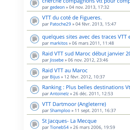
cherche compagnons vtt pour comp
par
gedeon
»
04 nov. 2013, 17:32
VTT du coté de Figueres.
par
Patoche29
»
04 févr. 2013, 15:47
quelques sites avec des traces VTT
par
markitos
»
06 mars 2011, 11:48
Raid VTT sud Maroc début janvier 2
par
Jissebe
»
06 nov. 2012, 23:46
Raid VTT au Maroc
par
Bijus
»
12 févr. 2012, 10:37
Ranking : Plus belles destinations V
par
AntoineIz
»
26 déc. 2011, 12:53
VTT Dartmoor (Angleterre)
par
Shamploo
»
11 sept. 2011, 16:37
St Jacques- La Mecque
par
Tioneb54
»
26 mars 2006, 19:59