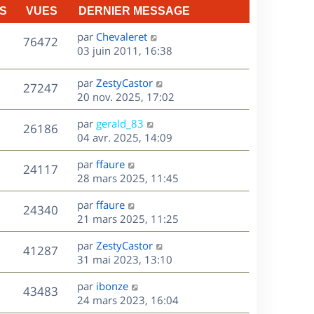
S
VUES
DERNIER MESSAGE
D
par
Chevaleret
V
76472
e
03 juin 2011, 16:38
r
u
n
D
par
ZestyCastor
V
27247
e
i
e
20 nov. 2025, 17:02
e
r
u
s
r
D
par
gerald_83
n
V
26186
m
e
e
04 avr. 2025, 14:09
i
e
r
u
e
s
s
D
par
ffaure
n
r
V
24117
s
e
e
28 mars 2025, 11:45
i
m
a
r
u
e
e
s
D
g
par
ffaure
n
r
V
s
24340
e
e
e
21 mars 2025, 11:25
i
m
s
r
u
e
e
a
s
D
par
ZestyCastor
n
r
V
s
41287
g
e
e
31 mai 2023, 13:10
i
m
s
e
r
u
e
e
a
s
D
par
ibonze
n
r
V
s
43483
g
e
e
24 mars 2023, 16:04
i
m
s
e
r