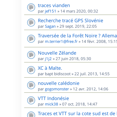
traces vianden
par
jef151
»
14 mars 2020, 00:32
Recherche tracé GPS Slovénie
par
Sagan
»
29 sept. 2019, 22:05
Traversée de la Forêt Noire ? Allem
par
m.terrier1@free.fr
»
14 févr. 2008, 15:1
Nouvelle Zélande
par
j1j2
»
27 juin 2018, 05:30
XC à Malte.
par
bapt bidiscoot
»
22 juil. 2013, 14:55
nouvelle calédonie
par
gogomonster
»
12 avr. 2012, 14:06
VTT Indonésie
par
mick38
»
07 oct. 2018, 14:47
Traces et VTT sur la cote sud est d