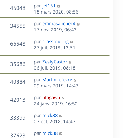
u
e
e
a
s
D
par
jef151
n
r
V
s
46048
g
e
e
18 mars 2020, 08:56
i
m
s
e
r
u
e
e
a
s
D
par
emmasanchez4
n
r
V
s
34555
g
e
e
17 nov. 2019, 06:43
i
m
s
e
r
u
e
e
a
s
D
par
crosstouring
n
r
V
s
66548
g
e
e
27 juil. 2019, 12:51
i
m
s
e
r
u
e
e
a
s
n
r
s
D
g
par
ZestyCastor
V
35686
e
i
m
s
e
e
06 juil. 2019, 08:18
e
e
a
r
u
s
r
s
D
g
par
MartinLefevre
n
V
40884
m
s
e
e
e
09 mars 2019, 14:43
i
e
a
r
u
e
s
s
D
g
par
utagawa
n
r
V
42013
s
e
e
e
24 janv. 2019, 16:50
i
m
a
r
u
e
e
s
D
g
par
mick38
n
r
V
s
33399
e
e
e
07 oct. 2018, 14:47
i
m
s
r
u
e
e
a
s
D
par
mick38
n
r
V
s
37623
g