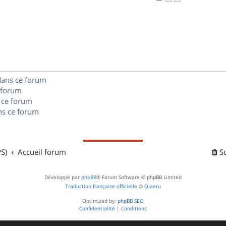
n
é
e
o
s
p
s
n
e
o
s
s
n
e
s
dans ce forum
s
 forum
e
 ce forum
s ce forum
s
S)
Accueil forum
S
Développé par
phpBB
® Forum Software © phpBB Limited
Traduction française officielle
©
Qiaeru
Optimized by:
phpBB SEO
Confidentialité
|
Conditions