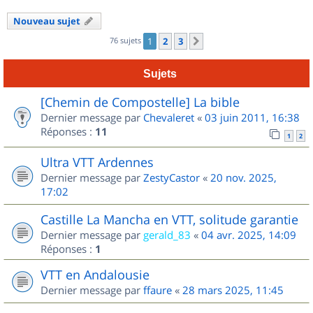
Nouveau sujet
76 sujets
1
2
3
Suivant
Sujets
[Chemin de Compostelle] La bible
Dernier message par
Chevaleret
«
03 juin 2011, 16:38
Réponses :
11
1
2
Ultra VTT Ardennes
Dernier message par
ZestyCastor
«
20 nov. 2025,
17:02
Castille La Mancha en VTT, solitude garantie
Dernier message par
gerald_83
«
04 avr. 2025, 14:09
Réponses :
1
VTT en Andalousie
Dernier message par
ffaure
«
28 mars 2025, 11:45