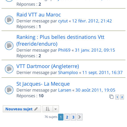
Réponses :
2
Raid VTT au Maroc
Dernier message par
cytut
«
12 févr. 2012, 21:42
Réponses :
1
Ranking : Plus belles destinations Vtt
(freeride/enduro)
Dernier message par
Phil69
«
31 janv. 2012, 09:15
Réponses :
2
VTT Dartmoor (Angleterre)
Dernier message par
Shamploo
«
11 sept. 2011, 16:37
St Jacques- La Mecque
Dernier message par
Larsen
«
30 août 2011, 19:05
Réponses :
10
1
2
Nouveau sujet
76 sujets
1
2
3
Suivant