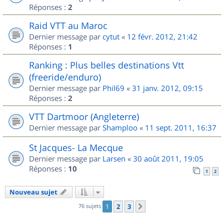
Réponses :
2
Raid VTT au Maroc
Dernier message par
cytut
«
12 févr. 2012, 21:42
Réponses :
1
Ranking : Plus belles destinations Vtt
(freeride/enduro)
Dernier message par
Phil69
«
31 janv. 2012, 09:15
Réponses :
2
VTT Dartmoor (Angleterre)
Dernier message par
Shamploo
«
11 sept. 2011, 16:37
St Jacques- La Mecque
Dernier message par
Larsen
«
30 août 2011, 19:05
Réponses :
10
1
2
Nouveau sujet
76 sujets
1
2
3
Suivant