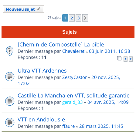
Nouveau sujet
76 sujets
1
2
3
Suivant
Sujets
[Chemin de Compostelle] La bible
Dernier message par
Chevaleret
«
03 juin 2011, 16:38
Réponses :
11
1
2
Ultra VTT Ardennes
Dernier message par
ZestyCastor
«
20 nov. 2025,
17:02
Castille La Mancha en VTT, solitude garantie
Dernier message par
gerald_83
«
04 avr. 2025, 14:09
Réponses :
1
VTT en Andalousie
Dernier message par
ffaure
«
28 mars 2025, 11:45