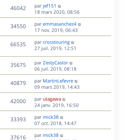
u
e
e
a
s
D
par
jef151
n
r
V
s
46042
g
e
e
18 mars 2020, 08:56
i
m
s
e
r
u
e
e
a
s
D
par
emmasanchez4
n
r
V
s
34550
g
e
e
17 nov. 2019, 06:43
i
m
s
e
r
u
e
e
a
s
D
par
crosstouring
n
r
V
s
66535
g
e
e
27 juil. 2019, 12:51
i
m
s
e
r
u
e
e
a
s
n
r
s
D
g
par
ZestyCastor
V
35675
e
i
m
s
e
e
06 juil. 2019, 08:18
e
e
a
r
u
s
r
s
D
g
par
MartinLefevre
n
V
40879
m
s
e
e
e
09 mars 2019, 14:43
i
e
a
r
u
e
s
s
D
g
par
utagawa
n
r
V
42000
s
e
e
e
24 janv. 2019, 16:50
i
m
a
r
u
e
e
s
D
g
par
mick38
n
r
V
s
33393
e
e
e
07 oct. 2018, 14:47
i
m
s
r
u
e
e
a
s
D
par
mick38
n
r
V
s
37616
g