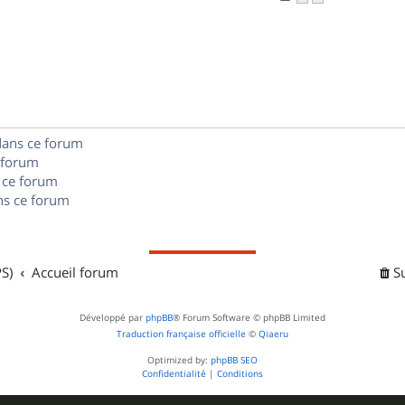
n
é
e
o
s
p
s
n
e
o
s
s
n
e
s
dans ce forum
s
 forum
e
 ce forum
s ce forum
s
S)
Accueil forum
S
Développé par
phpBB
® Forum Software © phpBB Limited
Traduction française officielle
©
Qiaeru
Optimized by:
phpBB SEO
Confidentialité
|
Conditions