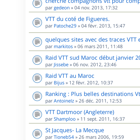
cherche compagnons vtt pour comp
par
gedeon
»
04 nov. 2013, 17:32
VTT du coté de Figueres.
par
Patoche29
»
04 févr. 2013, 15:47
quelques sites avec des traces VTT
par
markitos
»
06 mars 2011, 11:48
Raid VTT sud Maroc début janvier 2
par
Jissebe
»
06 nov. 2012, 23:46
Raid VTT au Maroc
par
Bijus
»
12 févr. 2012, 10:37
Ranking : Plus belles destinations V
par
AntoineIz
»
26 déc. 2011, 12:53
VTT Dartmoor (Angleterre)
par
Shamploo
»
11 sept. 2011, 16:37
St Jacques- La Mecque
par
Tioneb54
»
26 mars 2006, 19:59