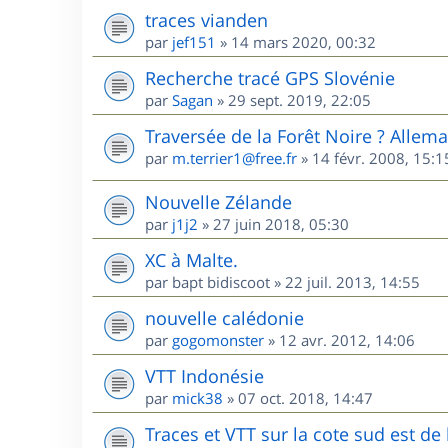
traces vianden
par
jef151
»
14 mars 2020, 00:32
Recherche tracé GPS Slovénie
par
Sagan
»
29 sept. 2019, 22:05
Traversée de la Forêt Noire ? Allem
par
m.terrier1@free.fr
»
14 févr. 2008, 15:1
Nouvelle Zélande
par
j1j2
»
27 juin 2018, 05:30
XC à Malte.
par
bapt bidiscoot
»
22 juil. 2013, 14:55
nouvelle calédonie
par
gogomonster
»
12 avr. 2012, 14:06
VTT Indonésie
par
mick38
»
07 oct. 2018, 14:47
Traces et VTT sur la cote sud est d