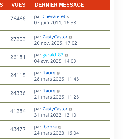
S
VUES
DERNIER MESSAGE
D
par
Chevaleret
V
76466
e
03 juin 2011, 16:38
r
u
n
D
par
ZestyCastor
V
27203
e
i
e
20 nov. 2025, 17:02
e
r
u
s
r
D
par
gerald_83
n
V
26181
m
e
e
04 avr. 2025, 14:09
i
e
r
u
e
s
s
D
par
ffaure
n
r
V
24115
s
e
e
28 mars 2025, 11:45
i
m
a
r
u
e
e
s
D
g
par
ffaure
n
r
V
s
24336
e
e
e
21 mars 2025, 11:25
i
m
s
r
u
e
e
a
s
D
par
ZestyCastor
n
r
V
s
41284
g
e
e
31 mai 2023, 13:10
i
m
s
e
r
u
e
e
a
s
D
par
ibonze
n
r
V
s
43477
g
e
e
24 mars 2023, 16:04
i
m
s
e
r