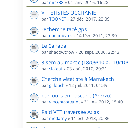
par
mick38
»
01 janv. 2016, 16:28
VTTETISTES OCCITANIE
par
TOONET
»
27 déc. 2017, 22:09
recherche tacé gps
par
danpouytes
»
14 févr. 2011, 23:30
Le Canada
par
shadowcrow
»
20 sept. 2006, 22:43
3 sem au maroc (18/09/10 au 10/10/1
par
slafouf
»
03 août 2010, 20:21
Cherche vététiste à Marrakech
par
gillouch
»
12 juil. 2011, 01:39
parcours en Toscane (Arezzo)
par
vincentcottenot
»
21 mai 2012, 15:40
Raid VTT traversée Atlas
par
medarny
»
11 oct. 2013, 20:36