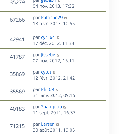
n
r
V
s
35279
g
e
e
04 nov. 2013, 17:32
i
m
s
e
r
u
e
e
a
s
D
par
Patoche29
n
r
V
s
67266
g
e
e
18 févr. 2013, 10:55
i
m
s
e
r
u
e
e
a
s
n
r
s
D
g
par
cyril64
V
42941
e
i
m
s
e
e
17 déc. 2012, 11:38
e
e
a
r
u
s
r
s
D
g
par
Jissebe
n
V
41787
m
s
e
e
e
07 nov. 2012, 15:11
i
e
a
r
u
e
s
s
D
g
par
cytut
n
r
V
35869
s
e
e
e
12 févr. 2012, 21:42
i
m
a
r
u
e
e
s
D
g
par
Phil69
n
r
V
s
35569
e
e
e
31 janv. 2012, 09:15
i
m
s
r
u
e
e
a
s
D
par
Shamploo
n
r
V
s
40183
g
e
e
11 sept. 2011, 16:37
i
m
s
e
r
u
e
e
a
s
D
par
Larsen
n
r
V
s
71215
g
e
e
30 août 2011, 19:05
i
m
s
e