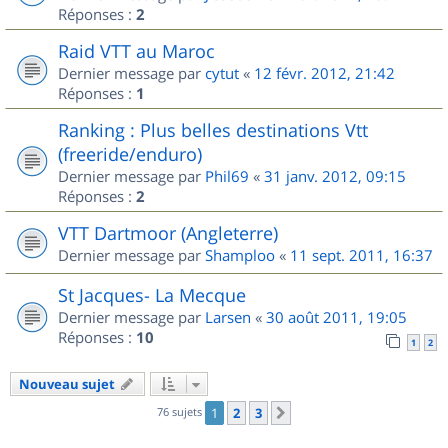
Réponses :
2
Raid VTT au Maroc
Dernier message par
cytut
«
12 févr. 2012, 21:42
Réponses :
1
Ranking : Plus belles destinations Vtt
(freeride/enduro)
Dernier message par
Phil69
«
31 janv. 2012, 09:15
Réponses :
2
VTT Dartmoor (Angleterre)
Dernier message par
Shamploo
«
11 sept. 2011, 16:37
St Jacques- La Mecque
Dernier message par
Larsen
«
30 août 2011, 19:05
Réponses :
10
1
2
Nouveau sujet
76 sujets
1
2
3
Suivant