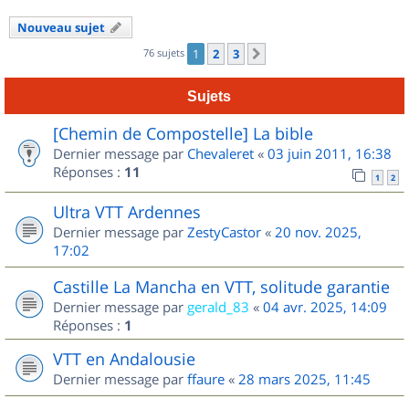
Nouveau sujet
76 sujets
1
2
3
Suivant
Sujets
[Chemin de Compostelle] La bible
Dernier message par
Chevaleret
«
03 juin 2011, 16:38
Réponses :
11
1
2
Ultra VTT Ardennes
Dernier message par
ZestyCastor
«
20 nov. 2025,
17:02
Castille La Mancha en VTT, solitude garantie
Dernier message par
gerald_83
«
04 avr. 2025, 14:09
Réponses :
1
VTT en Andalousie
Dernier message par
ffaure
«
28 mars 2025, 11:45