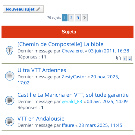
Nouveau sujet
76 sujets
1
2
3
Suivant
Sujets
[Chemin de Compostelle] La bible
Dernier message par
Chevaleret
«
03 juin 2011, 16:38
Réponses :
11
1
2
Ultra VTT Ardennes
Dernier message par
ZestyCastor
«
20 nov. 2025,
17:02
Castille La Mancha en VTT, solitude garantie
Dernier message par
gerald_83
«
04 avr. 2025, 14:09
Réponses :
1
VTT en Andalousie
Dernier message par
ffaure
«
28 mars 2025, 11:45