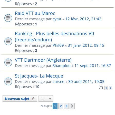
Réponses :
2
Raid VTT au Maroc
Dernier message par
cytut
«
12 févr. 2012, 21:42
Réponses :
1
Ranking : Plus belles destinations Vtt
(freeride/enduro)
Dernier message par
Phil69
«
31 janv. 2012, 09:15
Réponses :
2
VTT Dartmoor (Angleterre)
Dernier message par
Shamploo
«
11 sept. 2011, 16:37
St Jacques- La Mecque
Dernier message par
Larsen
«
30 août 2011, 19:05
Réponses :
10
1
2
Nouveau sujet
76 sujets
1
2
3
Suivant