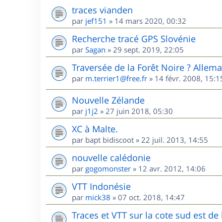
traces vianden
par
jef151
»
14 mars 2020, 00:32
Recherche tracé GPS Slovénie
par
Sagan
»
29 sept. 2019, 22:05
Traversée de la Forêt Noire ? Allem
par
m.terrier1@free.fr
»
14 févr. 2008, 15:1
Nouvelle Zélande
par
j1j2
»
27 juin 2018, 05:30
XC à Malte.
par
bapt bidiscoot
»
22 juil. 2013, 14:55
nouvelle calédonie
par
gogomonster
»
12 avr. 2012, 14:06
VTT Indonésie
par
mick38
»
07 oct. 2018, 14:47
Traces et VTT sur la cote sud est d