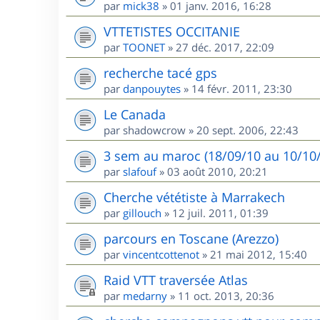
par
mick38
»
01 janv. 2016, 16:28
VTTETISTES OCCITANIE
par
TOONET
»
27 déc. 2017, 22:09
recherche tacé gps
par
danpouytes
»
14 févr. 2011, 23:30
Le Canada
par
shadowcrow
»
20 sept. 2006, 22:43
3 sem au maroc (18/09/10 au 10/10/1
par
slafouf
»
03 août 2010, 20:21
Cherche vététiste à Marrakech
par
gillouch
»
12 juil. 2011, 01:39
parcours en Toscane (Arezzo)
par
vincentcottenot
»
21 mai 2012, 15:40
Raid VTT traversée Atlas
par
medarny
»
11 oct. 2013, 20:36