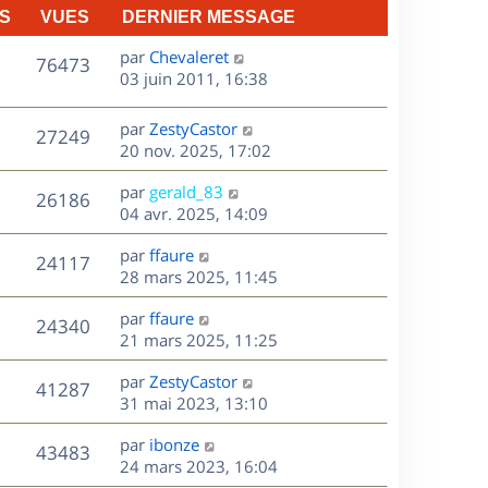
S
VUES
DERNIER MESSAGE
D
par
Chevaleret
V
76473
e
03 juin 2011, 16:38
r
u
n
D
par
ZestyCastor
V
27249
e
i
e
20 nov. 2025, 17:02
e
r
u
s
r
D
par
gerald_83
n
V
26186
m
e
e
04 avr. 2025, 14:09
i
e
r
u
e
s
s
D
par
ffaure
n
r
V
24117
s
e
e
28 mars 2025, 11:45
i
m
a
r
u
e
e
s
D
g
par
ffaure
n
r
V
s
24340
e
e
e
21 mars 2025, 11:25
i
m
s
r
u
e
e
a
s
D
par
ZestyCastor
n
r
V
s
41287
g
e
e
31 mai 2023, 13:10
i
m
s
e
r
u
e
e
a
s
D
par
ibonze
n
r
V
s
43483
g
e
e
24 mars 2023, 16:04
i
m
s
e
r