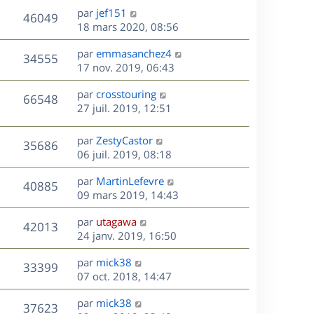
u
e
e
a
s
D
par
jef151
n
r
V
s
46049
g
e
e
18 mars 2020, 08:56
i
m
s
e
r
u
e
e
a
s
D
par
emmasanchez4
n
r
V
s
34555
g
e
e
17 nov. 2019, 06:43
i
m
s
e
r
u
e
e
a
s
D
par
crosstouring
n
r
V
s
66548
g
e
e
27 juil. 2019, 12:51
i
m
s
e
r
u
e
e
a
s
n
r
s
D
g
par
ZestyCastor
V
35686
e
i
m
s
e
e
06 juil. 2019, 08:18
e
e
a
r
u
s
r
s
D
g
par
MartinLefevre
n
V
40885
m
s
e
e
e
09 mars 2019, 14:43
i
e
a
r
u
e
s
s
D
g
par
utagawa
n
r
V
42013
s
e
e
e
24 janv. 2019, 16:50
i
m
a
r
u
e
e
s
D
g
par
mick38
n
r
V
s
33399
e
e
e
07 oct. 2018, 14:47
i
m
s
r
u
e
e
a
s
D
par
mick38
n
r
V
s
37623
g