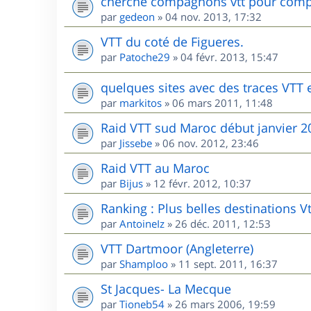
cherche compagnons vtt pour comp
par
gedeon
»
04 nov. 2013, 17:32
VTT du coté de Figueres.
par
Patoche29
»
04 févr. 2013, 15:47
quelques sites avec des traces VTT
par
markitos
»
06 mars 2011, 11:48
Raid VTT sud Maroc début janvier 2
par
Jissebe
»
06 nov. 2012, 23:46
Raid VTT au Maroc
par
Bijus
»
12 févr. 2012, 10:37
Ranking : Plus belles destinations V
par
AntoineIz
»
26 déc. 2011, 12:53
VTT Dartmoor (Angleterre)
par
Shamploo
»
11 sept. 2011, 16:37
St Jacques- La Mecque
par
Tioneb54
»
26 mars 2006, 19:59