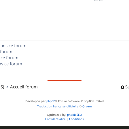
n
é
e
o
s
p
s
n
e
o
s
s
n
e
s
dans ce forum
s
 forum
e
 ce forum
s ce forum
s
S)
Accueil forum
S
Développé par
phpBB
® Forum Software © phpBB Limited
Traduction française officielle
©
Qiaeru
Optimized by:
phpBB SEO
Confidentialité
|
Conditions