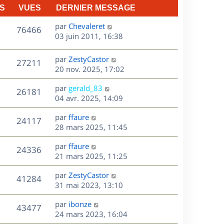
S
VUES
DERNIER MESSAGE
D
par
Chevaleret
V
76466
e
03 juin 2011, 16:38
r
u
n
D
par
ZestyCastor
V
27211
e
i
e
20 nov. 2025, 17:02
e
r
u
s
r
D
par
gerald_83
n
V
26181
m
e
e
04 avr. 2025, 14:09
i
e
r
u
e
s
s
D
par
ffaure
n
r
V
24117
s
e
e
28 mars 2025, 11:45
i
m
a
r
u
e
e
s
D
g
par
ffaure
n
r
V
s
24336
e
e
e
21 mars 2025, 11:25
i
m
s
r
u
e
e
a
s
D
par
ZestyCastor
n
r
V
s
41284
g
e
e
31 mai 2023, 13:10
i
m
s
e
r
u
e
e
a
s
D
par
ibonze
n
r
V
s
43477
g
e
e
24 mars 2023, 16:04
i
m
s
e
r