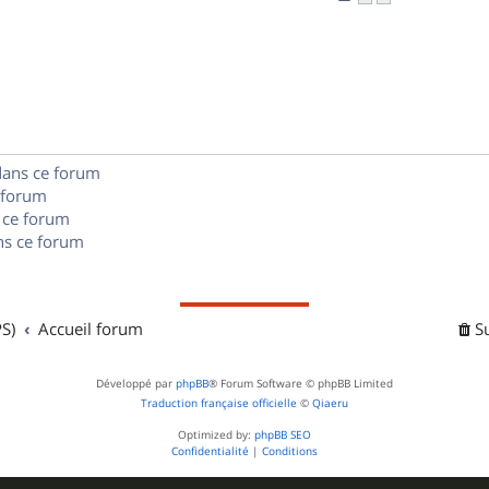
n
é
e
o
s
p
s
n
e
o
s
s
n
e
s
dans ce forum
s
 forum
e
 ce forum
s ce forum
s
S)
Accueil forum
S
Développé par
phpBB
® Forum Software © phpBB Limited
Traduction française officielle
©
Qiaeru
Optimized by:
phpBB SEO
Confidentialité
|
Conditions