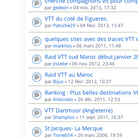
cherche compagnons vtt pour comp
par
gedeon
»
04 nov. 2013, 17:32
VTT du coté de Figueres.
par
Patoche29
»
04 févr. 2013, 15:47
quelques sites avec des traces VTT
par
markitos
»
06 mars 2011, 11:48
Raid VTT sud Maroc début janvier 2
par
Jissebe
»
06 nov. 2012, 23:46
Raid VTT au Maroc
par
Bijus
»
12 févr. 2012, 10:37
Ranking : Plus belles destinations V
par
AntoineIz
»
26 déc. 2011, 12:53
VTT Dartmoor (Angleterre)
par
Shamploo
»
11 sept. 2011, 16:37
St Jacques- La Mecque
par
Tioneb54
»
26 mars 2006, 19:59