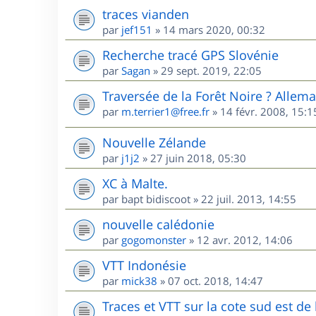
traces vianden
par
jef151
»
14 mars 2020, 00:32
Recherche tracé GPS Slovénie
par
Sagan
»
29 sept. 2019, 22:05
Traversée de la Forêt Noire ? Allem
par
m.terrier1@free.fr
»
14 févr. 2008, 15:1
Nouvelle Zélande
par
j1j2
»
27 juin 2018, 05:30
XC à Malte.
par
bapt bidiscoot
»
22 juil. 2013, 14:55
nouvelle calédonie
par
gogomonster
»
12 avr. 2012, 14:06
VTT Indonésie
par
mick38
»
07 oct. 2018, 14:47
Traces et VTT sur la cote sud est d