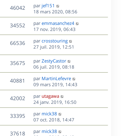
u
e
e
a
s
D
par
jef151
n
r
V
s
46042
g
e
e
18 mars 2020, 08:56
i
m
s
e
r
u
e
e
a
s
D
par
emmasanchez4
n
r
V
s
34552
g
e
e
17 nov. 2019, 06:43
i
m
s
e
r
u
e
e
a
s
D
par
crosstouring
n
r
V
s
66536
g
e
e
27 juil. 2019, 12:51
i
m
s
e
r
u
e
e
a
s
n
r
s
D
g
par
ZestyCastor
V
35675
e
i
m
s
e
e
06 juil. 2019, 08:18
e
e
a
r
u
s
r
s
D
g
par
MartinLefevre
n
V
40881
m
s
e
e
e
09 mars 2019, 14:43
i
e
a
r
u
e
s
s
D
g
par
utagawa
n
r
V
42002
s
e
e
e
24 janv. 2019, 16:50
i
m
a
r
u
e
e
s
D
g
par
mick38
n
r
V
s
33395
e
e
e
07 oct. 2018, 14:47
i
m
s
r
u
e
e
a
s
D
par
mick38
n
r
V
s
37618
g