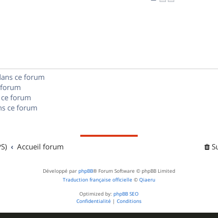
n
é
e
o
s
p
s
n
e
o
s
s
n
e
s
dans ce forum
s
 forum
e
 ce forum
s ce forum
s
S)
Accueil forum
S
Développé par
phpBB
® Forum Software © phpBB Limited
Traduction française officielle
©
Qiaeru
Optimized by:
phpBB SEO
Confidentialité
|
Conditions