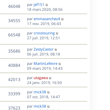
u
e
e
a
s
D
par
jef151
n
r
V
s
46048
g
e
e
18 mars 2020, 08:56
i
m
s
e
r
u
e
e
a
s
D
par
emmasanchez4
n
r
V
s
34555
g
e
e
17 nov. 2019, 06:43
i
m
s
e
r
u
e
e
a
s
D
par
crosstouring
n
r
V
s
66548
g
e
e
27 juil. 2019, 12:51
i
m
s
e
r
u
e
e
a
s
n
r
s
D
g
par
ZestyCastor
V
35686
e
i
m
s
e
e
06 juil. 2019, 08:18
e
e
a
r
u
s
r
s
D
g
par
MartinLefevre
n
V
40884
m
s
e
e
e
09 mars 2019, 14:43
i
e
a
r
u
e
s
s
D
g
par
utagawa
n
r
V
42013
s
e
e
e
24 janv. 2019, 16:50
i
m
a
r
u
e
e
s
D
g
par
mick38
n
r
V
s
33399
e
e
e
07 oct. 2018, 14:47
i
m
s
r
u
e
e
a
s
D
par
mick38
n
r
V
s
37623
g