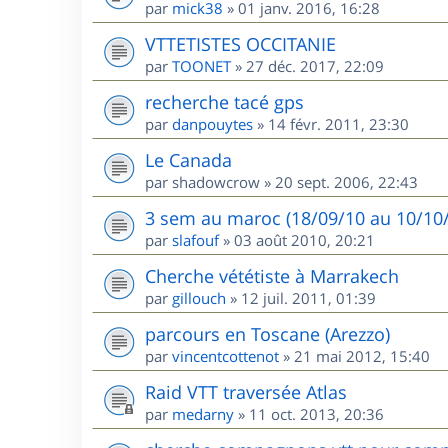
par
mick38
»
01 janv. 2016, 16:28
VTTETISTES OCCITANIE
par
TOONET
»
27 déc. 2017, 22:09
recherche tacé gps
par
danpouytes
»
14 févr. 2011, 23:30
Le Canada
par
shadowcrow
»
20 sept. 2006, 22:43
3 sem au maroc (18/09/10 au 10/10/1
par
slafouf
»
03 août 2010, 20:21
Cherche vététiste à Marrakech
par
gillouch
»
12 juil. 2011, 01:39
parcours en Toscane (Arezzo)
par
vincentcottenot
»
21 mai 2012, 15:40
Raid VTT traversée Atlas
par
medarny
»
11 oct. 2013, 20:36