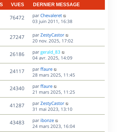
S
VUES
DERNIER MESSAGE
D
par
Chevaleret
V
76472
e
03 juin 2011, 16:38
r
u
n
D
par
ZestyCastor
V
27247
e
i
e
20 nov. 2025, 17:02
e
r
u
s
r
D
par
gerald_83
n
V
26186
m
e
e
04 avr. 2025, 14:09
i
e
r
u
e
s
s
D
par
ffaure
n
r
V
24117
s
e
e
28 mars 2025, 11:45
i
m
a
r
u
e
e
s
D
g
par
ffaure
n
r
V
s
24340
e
e
e
21 mars 2025, 11:25
i
m
s
r
u
e
e
a
s
D
par
ZestyCastor
n
r
V
s
41287
g
e
e
31 mai 2023, 13:10
i
m
s
e
r
u
e
e
a
s
D
par
ibonze
n
r
V
s
43483
g
e
e
24 mars 2023, 16:04
i
m
s
e
r