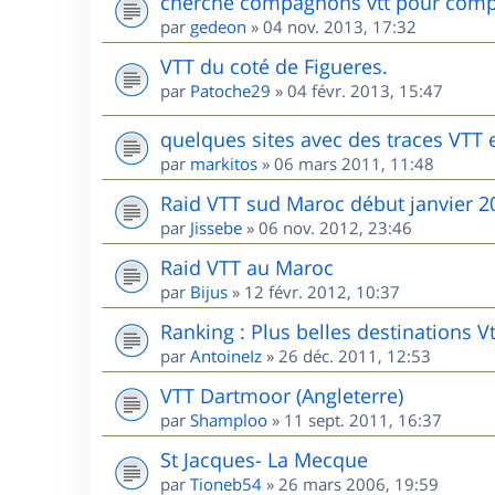
cherche compagnons vtt pour comp
par
gedeon
»
04 nov. 2013, 17:32
VTT du coté de Figueres.
par
Patoche29
»
04 févr. 2013, 15:47
quelques sites avec des traces VTT
par
markitos
»
06 mars 2011, 11:48
Raid VTT sud Maroc début janvier 2
par
Jissebe
»
06 nov. 2012, 23:46
Raid VTT au Maroc
par
Bijus
»
12 févr. 2012, 10:37
Ranking : Plus belles destinations V
par
AntoineIz
»
26 déc. 2011, 12:53
VTT Dartmoor (Angleterre)
par
Shamploo
»
11 sept. 2011, 16:37
St Jacques- La Mecque
par
Tioneb54
»
26 mars 2006, 19:59