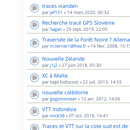
traces vianden
par
jef151
»
14 mars 2020, 00:32
Recherche tracé GPS Slovénie
par
Sagan
»
29 sept. 2019, 22:05
Traversée de la Forêt Noire ? Allem
par
m.terrier1@free.fr
»
14 févr. 2008, 15:1
Nouvelle Zélande
par
j1j2
»
27 juin 2018, 05:30
XC à Malte.
par
bapt bidiscoot
»
22 juil. 2013, 14:55
nouvelle calédonie
par
gogomonster
»
12 avr. 2012, 14:06
VTT Indonésie
par
mick38
»
07 oct. 2018, 14:47
Traces et VTT sur la cote sud est d