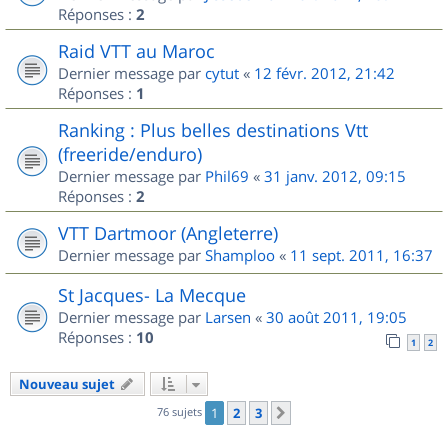
Réponses :
2
Raid VTT au Maroc
Dernier message par
cytut
«
12 févr. 2012, 21:42
Réponses :
1
Ranking : Plus belles destinations Vtt
(freeride/enduro)
Dernier message par
Phil69
«
31 janv. 2012, 09:15
Réponses :
2
VTT Dartmoor (Angleterre)
Dernier message par
Shamploo
«
11 sept. 2011, 16:37
St Jacques- La Mecque
Dernier message par
Larsen
«
30 août 2011, 19:05
Réponses :
10
1
2
Nouveau sujet
76 sujets
1
2
3
Suivant