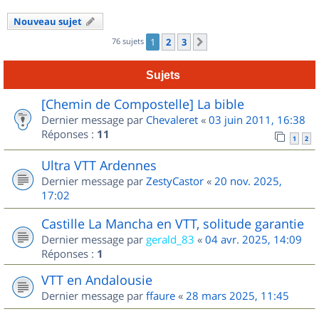
Nouveau sujet
76 sujets
1
2
3
Suivant
Sujets
[Chemin de Compostelle] La bible
Dernier message par
Chevaleret
«
03 juin 2011, 16:38
Réponses :
11
1
2
Ultra VTT Ardennes
Dernier message par
ZestyCastor
«
20 nov. 2025,
17:02
Castille La Mancha en VTT, solitude garantie
Dernier message par
gerald_83
«
04 avr. 2025, 14:09
Réponses :
1
VTT en Andalousie
Dernier message par
ffaure
«
28 mars 2025, 11:45