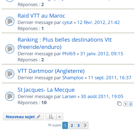
Réponses :
2
Raid VTT au Maroc
Dernier message par
cytut
«
12 févr. 2012, 21:42
Réponses :
1
Ranking : Plus belles destinations Vtt
(freeride/enduro)
Dernier message par
Phil69
«
31 janv. 2012, 09:15
Réponses :
2
VTT Dartmoor (Angleterre)
Dernier message par
Shamploo
«
11 sept. 2011, 16:37
St Jacques- La Mecque
Dernier message par
Larsen
«
30 août 2011, 19:05
Réponses :
10
1
2
Nouveau sujet
76 sujets
1
2
3
Suivant