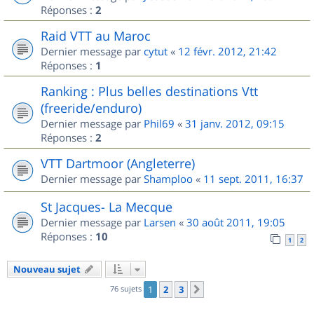
Réponses :
2
Raid VTT au Maroc
Dernier message par
cytut
«
12 févr. 2012, 21:42
Réponses :
1
Ranking : Plus belles destinations Vtt
(freeride/enduro)
Dernier message par
Phil69
«
31 janv. 2012, 09:15
Réponses :
2
VTT Dartmoor (Angleterre)
Dernier message par
Shamploo
«
11 sept. 2011, 16:37
St Jacques- La Mecque
Dernier message par
Larsen
«
30 août 2011, 19:05
Réponses :
10
1
2
Nouveau sujet
76 sujets
1
2
3
Suivant