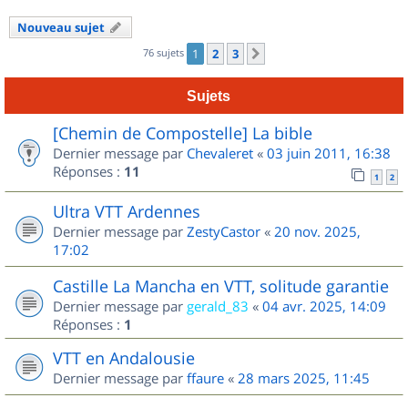
Nouveau sujet
76 sujets
1
2
3
Suivant
Sujets
[Chemin de Compostelle] La bible
Dernier message par
Chevaleret
«
03 juin 2011, 16:38
Réponses :
11
1
2
Ultra VTT Ardennes
Dernier message par
ZestyCastor
«
20 nov. 2025,
17:02
Castille La Mancha en VTT, solitude garantie
Dernier message par
gerald_83
«
04 avr. 2025, 14:09
Réponses :
1
VTT en Andalousie
Dernier message par
ffaure
«
28 mars 2025, 11:45