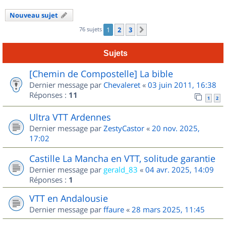
Nouveau sujet
76 sujets
1
2
3
Suivant
Sujets
[Chemin de Compostelle] La bible
Dernier message par
Chevaleret
«
03 juin 2011, 16:38
Réponses :
11
1
2
Ultra VTT Ardennes
Dernier message par
ZestyCastor
«
20 nov. 2025,
17:02
Castille La Mancha en VTT, solitude garantie
Dernier message par
gerald_83
«
04 avr. 2025, 14:09
Réponses :
1
VTT en Andalousie
Dernier message par
ffaure
«
28 mars 2025, 11:45