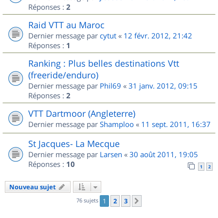
Réponses :
2
Raid VTT au Maroc
Dernier message par
cytut
«
12 févr. 2012, 21:42
Réponses :
1
Ranking : Plus belles destinations Vtt
(freeride/enduro)
Dernier message par
Phil69
«
31 janv. 2012, 09:15
Réponses :
2
VTT Dartmoor (Angleterre)
Dernier message par
Shamploo
«
11 sept. 2011, 16:37
St Jacques- La Mecque
Dernier message par
Larsen
«
30 août 2011, 19:05
Réponses :
10
1
2
Nouveau sujet
76 sujets
1
2
3
Suivant