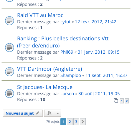
Réponses :
2
Raid VTT au Maroc
Dernier message par
cytut
«
12 févr. 2012, 21:42
Réponses :
1
Ranking : Plus belles destinations Vtt
(freeride/enduro)
Dernier message par
Phil69
«
31 janv. 2012, 09:15
Réponses :
2
VTT Dartmoor (Angleterre)
Dernier message par
Shamploo
«
11 sept. 2011, 16:37
St Jacques- La Mecque
Dernier message par
Larsen
«
30 août 2011, 19:05
Réponses :
10
1
2
Nouveau sujet
76 sujets
1
2
3
Suivant