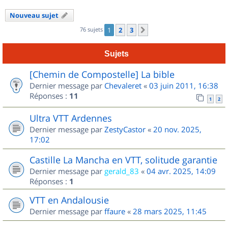
Nouveau sujet
76 sujets
1
2
3
Suivant
Sujets
[Chemin de Compostelle] La bible
Dernier message par
Chevaleret
«
03 juin 2011, 16:38
Réponses :
11
1
2
Ultra VTT Ardennes
Dernier message par
ZestyCastor
«
20 nov. 2025,
17:02
Castille La Mancha en VTT, solitude garantie
Dernier message par
gerald_83
«
04 avr. 2025, 14:09
Réponses :
1
VTT en Andalousie
Dernier message par
ffaure
«
28 mars 2025, 11:45