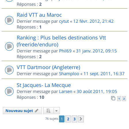
Réponses :
2
Raid VTT au Maroc
Dernier message par
cytut
«
12 févr. 2012, 21:42
Réponses :
1
Ranking : Plus belles destinations Vtt
(freeride/enduro)
Dernier message par
Phil69
«
31 janv. 2012, 09:15
Réponses :
2
VTT Dartmoor (Angleterre)
Dernier message par
Shamploo
«
11 sept. 2011, 16:37
St Jacques- La Mecque
Dernier message par
Larsen
«
30 août 2011, 19:05
Réponses :
10
1
2
Nouveau sujet
76 sujets
1
2
3
Suivant