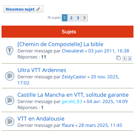
Nouveau sujet
76 sujets
1
2
3
Suivant
Sujets
[Chemin de Compostelle] La bible
Dernier message par
Chevaleret
«
03 juin 2011, 16:38
Réponses :
11
1
2
Ultra VTT Ardennes
Dernier message par
ZestyCastor
«
20 nov. 2025,
17:02
Castille La Mancha en VTT, solitude garantie
Dernier message par
gerald_83
«
04 avr. 2025, 14:09
Réponses :
1
VTT en Andalousie
Dernier message par
ffaure
«
28 mars 2025, 11:45