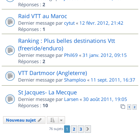
Réponses :
2
Raid VTT au Maroc
Dernier message par
cytut
«
12 févr. 2012, 21:42
Réponses :
1
Ranking : Plus belles destinations Vtt
(freeride/enduro)
Dernier message par
Phil69
«
31 janv. 2012, 09:15
Réponses :
2
VTT Dartmoor (Angleterre)
Dernier message par
Shamploo
«
11 sept. 2011, 16:37
St Jacques- La Mecque
Dernier message par
Larsen
«
30 août 2011, 19:05
Réponses :
10
1
2
Nouveau sujet
76 sujets
1
2
3
Suivant