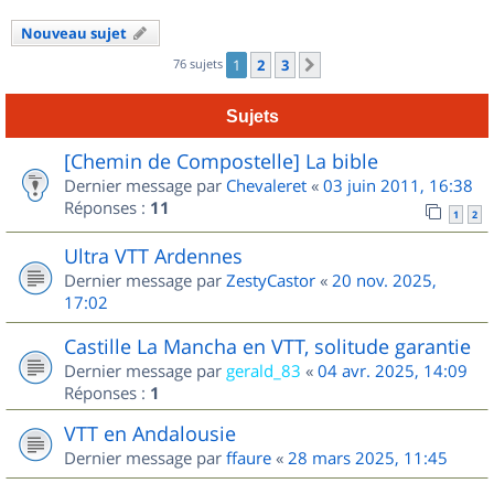
Nouveau sujet
76 sujets
1
2
3
Suivant
Sujets
[Chemin de Compostelle] La bible
Dernier message par
Chevaleret
«
03 juin 2011, 16:38
Réponses :
11
1
2
Ultra VTT Ardennes
Dernier message par
ZestyCastor
«
20 nov. 2025,
17:02
Castille La Mancha en VTT, solitude garantie
Dernier message par
gerald_83
«
04 avr. 2025, 14:09
Réponses :
1
VTT en Andalousie
Dernier message par
ffaure
«
28 mars 2025, 11:45