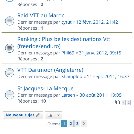
Réponses :
2
Raid VTT au Maroc
Dernier message par
cytut
«
12 févr. 2012, 21:42
Réponses :
1
Ranking : Plus belles destinations Vtt
(freeride/enduro)
Dernier message par
Phil69
«
31 janv. 2012, 09:15
Réponses :
2
VTT Dartmoor (Angleterre)
Dernier message par
Shamploo
«
11 sept. 2011, 16:37
St Jacques- La Mecque
Dernier message par
Larsen
«
30 août 2011, 19:05
Réponses :
10
1
2
Nouveau sujet
76 sujets
1
2
3
Suivant