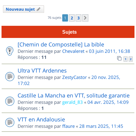
Nouveau sujet
76 sujets
1
2
3
Suivant
Sujets
[Chemin de Compostelle] La bible
Dernier message par
Chevaleret
«
03 juin 2011, 16:38
Réponses :
11
1
2
Ultra VTT Ardennes
Dernier message par
ZestyCastor
«
20 nov. 2025,
17:02
Castille La Mancha en VTT, solitude garantie
Dernier message par
gerald_83
«
04 avr. 2025, 14:09
Réponses :
1
VTT en Andalousie
Dernier message par
ffaure
«
28 mars 2025, 11:45