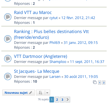
Réponses :
2
Raid VTT au Maroc
Dernier message par
cytut
«
12 févr. 2012, 21:42
Réponses :
1
Ranking : Plus belles destinations Vtt
(freeride/enduro)
Dernier message par
Phil69
«
31 janv. 2012, 09:15
Réponses :
2
VTT Dartmoor (Angleterre)
Dernier message par
Shamploo
«
11 sept. 2011, 16:37
St Jacques- La Mecque
Dernier message par
Larsen
«
30 août 2011, 19:05
Réponses :
10
1
2
Nouveau sujet
76 sujets
1
2
3
Suivant