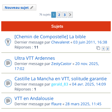
Nouveau sujet
76 sujets
1
2
3
Suivant
Sujets
[Chemin de Compostelle] La bible
Dernier message par
Chevaleret
«
03 juin 2011, 16:38
Réponses :
11
1
2
Ultra VTT Ardennes
Dernier message par
ZestyCastor
«
20 nov. 2025,
17:02
Castille La Mancha en VTT, solitude garantie
Dernier message par
gerald_83
«
04 avr. 2025, 14:09
Réponses :
1
VTT en Andalousie
Dernier message par
ffaure
«
28 mars 2025, 11:45