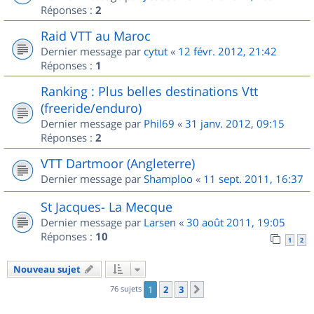
Réponses :
2
Raid VTT au Maroc
Dernier message par
cytut
«
12 févr. 2012, 21:42
Réponses :
1
Ranking : Plus belles destinations Vtt
(freeride/enduro)
Dernier message par
Phil69
«
31 janv. 2012, 09:15
Réponses :
2
VTT Dartmoor (Angleterre)
Dernier message par
Shamploo
«
11 sept. 2011, 16:37
St Jacques- La Mecque
Dernier message par
Larsen
«
30 août 2011, 19:05
Réponses :
10
1
2
Nouveau sujet
76 sujets
1
2
3
Suivant