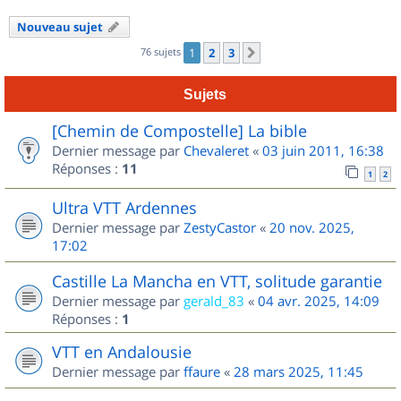
Nouveau sujet
76 sujets
1
2
3
Suivant
Sujets
[Chemin de Compostelle] La bible
Dernier message par
Chevaleret
«
03 juin 2011, 16:38
Réponses :
11
1
2
Ultra VTT Ardennes
Dernier message par
ZestyCastor
«
20 nov. 2025,
17:02
Castille La Mancha en VTT, solitude garantie
Dernier message par
gerald_83
«
04 avr. 2025, 14:09
Réponses :
1
VTT en Andalousie
Dernier message par
ffaure
«
28 mars 2025, 11:45