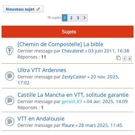
Nouveau sujet
76 sujets
1
2
3
Suivant
Sujets
[Chemin de Compostelle] La bible
Dernier message par
Chevaleret
«
03 juin 2011, 16:38
Réponses :
11
1
2
Ultra VTT Ardennes
Dernier message par
ZestyCastor
«
20 nov. 2025,
17:02
Castille La Mancha en VTT, solitude garantie
Dernier message par
gerald_83
«
04 avr. 2025, 14:09
Réponses :
1
VTT en Andalousie
Dernier message par
ffaure
«
28 mars 2025, 11:45