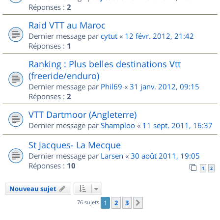
Réponses :
2
Raid VTT au Maroc
Dernier message par
cytut
«
12 févr. 2012, 21:42
Réponses :
1
Ranking : Plus belles destinations Vtt
(freeride/enduro)
Dernier message par
Phil69
«
31 janv. 2012, 09:15
Réponses :
2
VTT Dartmoor (Angleterre)
Dernier message par
Shamploo
«
11 sept. 2011, 16:37
St Jacques- La Mecque
Dernier message par
Larsen
«
30 août 2011, 19:05
Réponses :
10
1
2
Nouveau sujet
76 sujets
1
2
3
Suivant