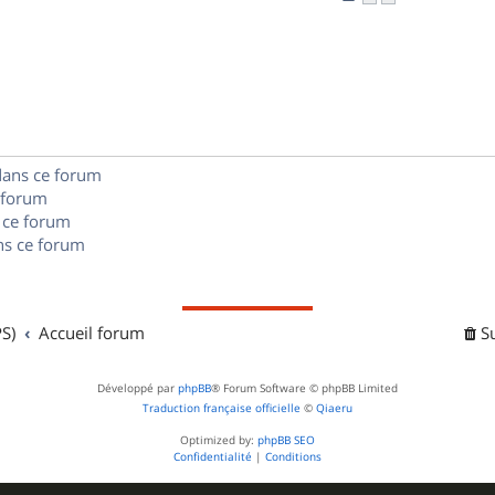
n
é
e
o
s
p
s
n
e
o
s
s
n
e
s
dans ce forum
s
 forum
e
 ce forum
s ce forum
s
S)
Accueil forum
S
Développé par
phpBB
® Forum Software © phpBB Limited
Traduction française officielle
©
Qiaeru
Optimized by:
phpBB SEO
Confidentialité
|
Conditions