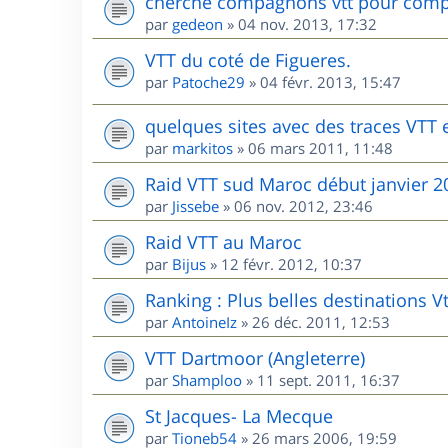
cherche compagnons vtt pour comp
par
gedeon
»
04 nov. 2013, 17:32
VTT du coté de Figueres.
par
Patoche29
»
04 févr. 2013, 15:47
quelques sites avec des traces VTT
par
markitos
»
06 mars 2011, 11:48
Raid VTT sud Maroc début janvier 2
par
Jissebe
»
06 nov. 2012, 23:46
Raid VTT au Maroc
par
Bijus
»
12 févr. 2012, 10:37
Ranking : Plus belles destinations V
par
AntoineIz
»
26 déc. 2011, 12:53
VTT Dartmoor (Angleterre)
par
Shamploo
»
11 sept. 2011, 16:37
St Jacques- La Mecque
par
Tioneb54
»
26 mars 2006, 19:59