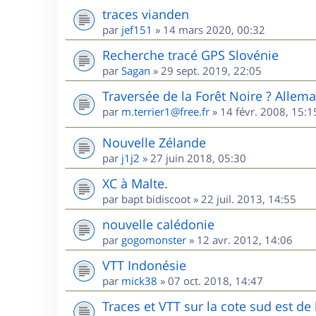
traces vianden
par
jef151
»
14 mars 2020, 00:32
Recherche tracé GPS Slovénie
par
Sagan
»
29 sept. 2019, 22:05
Traversée de la Forêt Noire ? Allem
par
m.terrier1@free.fr
»
14 févr. 2008, 15:1
Nouvelle Zélande
par
j1j2
»
27 juin 2018, 05:30
XC à Malte.
par
bapt bidiscoot
»
22 juil. 2013, 14:55
nouvelle calédonie
par
gogomonster
»
12 avr. 2012, 14:06
VTT Indonésie
par
mick38
»
07 oct. 2018, 14:47
Traces et VTT sur la cote sud est d