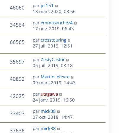
u
e
e
a
s
D
par
jef151
n
r
V
s
46060
g
e
e
18 mars 2020, 08:56
i
m
s
e
r
u
e
e
a
s
D
par
emmasanchez4
n
r
V
s
34564
g
e
e
17 nov. 2019, 06:43
i
m
s
e
r
u
e
e
a
s
D
par
crosstouring
n
r
V
s
66565
g
e
e
27 juil. 2019, 12:51
i
m
s
e
r
u
e
e
a
s
n
r
s
D
g
par
ZestyCastor
V
35697
e
i
m
s
e
e
06 juil. 2019, 08:18
e
e
a
r
u
s
r
s
D
g
par
MartinLefevre
n
V
40892
m
s
e
e
e
09 mars 2019, 14:43
i
e
a
r
u
e
s
s
D
g
par
utagawa
n
r
V
42025
s
e
e
e
24 janv. 2019, 16:50
i
m
a
r
u
e
e
s
D
g
par
mick38
n
r
V
s
33403
e
e
e
07 oct. 2018, 14:47
i
m
s
r
u
e
e
a
s
D
par
mick38
n
r
V
s
37636
g