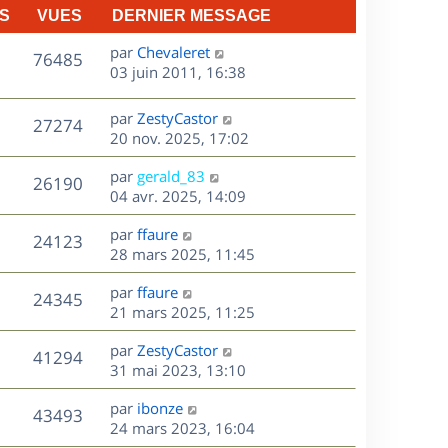
S
VUES
DERNIER MESSAGE
D
par
Chevaleret
V
76485
e
03 juin 2011, 16:38
r
u
n
D
par
ZestyCastor
V
27274
e
i
e
20 nov. 2025, 17:02
e
r
u
s
r
D
par
gerald_83
n
V
26190
m
e
e
04 avr. 2025, 14:09
i
e
r
u
e
s
s
D
par
ffaure
n
r
V
24123
s
e
e
28 mars 2025, 11:45
i
m
a
r
u
e
e
s
D
g
par
ffaure
n
r
V
s
24345
e
e
e
21 mars 2025, 11:25
i
m
s
r
u
e
e
a
s
D
par
ZestyCastor
n
r
V
s
41294
g
e
e
31 mai 2023, 13:10
i
m
s
e
r
u
e
e
a
s
D
par
ibonze
n
r
V
s
43493
g
e
e
24 mars 2023, 16:04
i
m
s
e
r