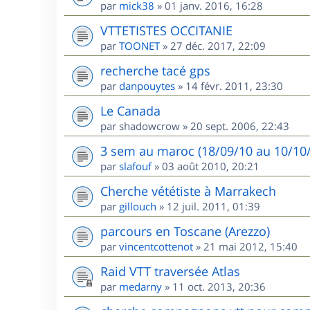
par
mick38
»
01 janv. 2016, 16:28
VTTETISTES OCCITANIE
par
TOONET
»
27 déc. 2017, 22:09
recherche tacé gps
par
danpouytes
»
14 févr. 2011, 23:30
Le Canada
par
shadowcrow
»
20 sept. 2006, 22:43
3 sem au maroc (18/09/10 au 10/10/1
par
slafouf
»
03 août 2010, 20:21
Cherche vététiste à Marrakech
par
gillouch
»
12 juil. 2011, 01:39
parcours en Toscane (Arezzo)
par
vincentcottenot
»
21 mai 2012, 15:40
Raid VTT traversée Atlas
par
medarny
»
11 oct. 2013, 20:36