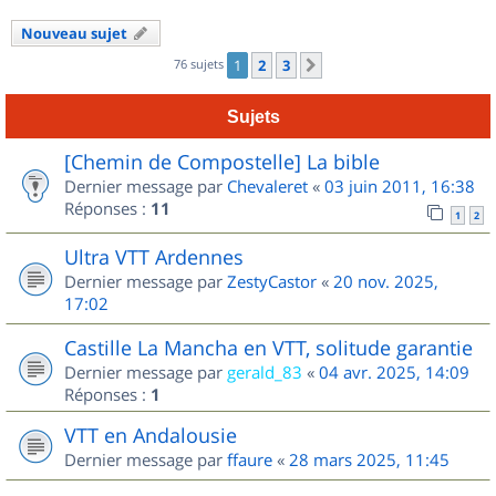
Nouveau sujet
76 sujets
1
2
3
Suivant
Sujets
[Chemin de Compostelle] La bible
Dernier message par
Chevaleret
«
03 juin 2011, 16:38
Réponses :
11
1
2
Ultra VTT Ardennes
Dernier message par
ZestyCastor
«
20 nov. 2025,
17:02
Castille La Mancha en VTT, solitude garantie
Dernier message par
gerald_83
«
04 avr. 2025, 14:09
Réponses :
1
VTT en Andalousie
Dernier message par
ffaure
«
28 mars 2025, 11:45