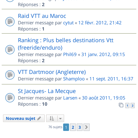
Réponses :
2
Raid VTT au Maroc
Dernier message par
cytut
«
12 févr. 2012, 21:42
Réponses :
1
Ranking : Plus belles destinations Vtt
(freeride/enduro)
Dernier message par
Phil69
«
31 janv. 2012, 09:15
Réponses :
2
VTT Dartmoor (Angleterre)
Dernier message par
Shamploo
«
11 sept. 2011, 16:37
St Jacques- La Mecque
Dernier message par
Larsen
«
30 août 2011, 19:05
Réponses :
10
1
2
Nouveau sujet
76 sujets
1
2
3
Suivant