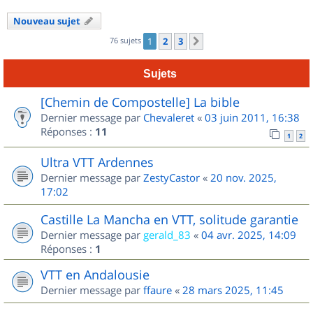
Nouveau sujet
76 sujets
1
2
3
Suivant
Sujets
[Chemin de Compostelle] La bible
Dernier message par
Chevaleret
«
03 juin 2011, 16:38
Réponses :
11
1
2
Ultra VTT Ardennes
Dernier message par
ZestyCastor
«
20 nov. 2025,
17:02
Castille La Mancha en VTT, solitude garantie
Dernier message par
gerald_83
«
04 avr. 2025, 14:09
Réponses :
1
VTT en Andalousie
Dernier message par
ffaure
«
28 mars 2025, 11:45