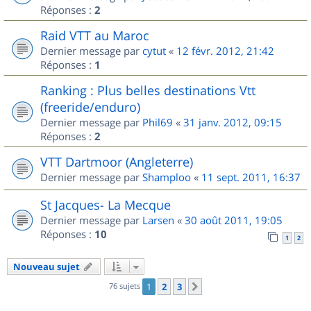
Réponses :
2
Raid VTT au Maroc
Dernier message par
cytut
«
12 févr. 2012, 21:42
Réponses :
1
Ranking : Plus belles destinations Vtt
(freeride/enduro)
Dernier message par
Phil69
«
31 janv. 2012, 09:15
Réponses :
2
VTT Dartmoor (Angleterre)
Dernier message par
Shamploo
«
11 sept. 2011, 16:37
St Jacques- La Mecque
Dernier message par
Larsen
«
30 août 2011, 19:05
Réponses :
10
1
2
Nouveau sujet
76 sujets
1
2
3
Suivant