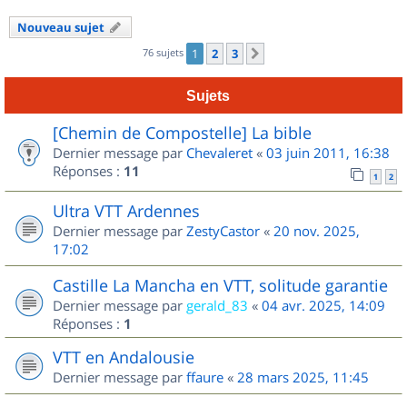
Nouveau sujet
76 sujets
1
2
3
Suivant
Sujets
[Chemin de Compostelle] La bible
Dernier message par
Chevaleret
«
03 juin 2011, 16:38
Réponses :
11
1
2
Ultra VTT Ardennes
Dernier message par
ZestyCastor
«
20 nov. 2025,
17:02
Castille La Mancha en VTT, solitude garantie
Dernier message par
gerald_83
«
04 avr. 2025, 14:09
Réponses :
1
VTT en Andalousie
Dernier message par
ffaure
«
28 mars 2025, 11:45