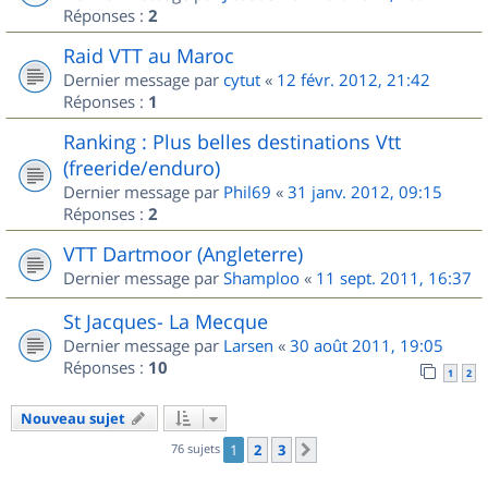
Réponses :
2
Raid VTT au Maroc
Dernier message par
cytut
«
12 févr. 2012, 21:42
Réponses :
1
Ranking : Plus belles destinations Vtt
(freeride/enduro)
Dernier message par
Phil69
«
31 janv. 2012, 09:15
Réponses :
2
VTT Dartmoor (Angleterre)
Dernier message par
Shamploo
«
11 sept. 2011, 16:37
St Jacques- La Mecque
Dernier message par
Larsen
«
30 août 2011, 19:05
Réponses :
10
1
2
Nouveau sujet
76 sujets
1
2
3
Suivant