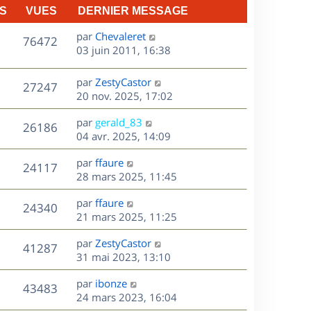
S
VUES
DERNIER MESSAGE
D
par
Chevaleret
V
76472
e
03 juin 2011, 16:38
r
u
n
D
par
ZestyCastor
V
27247
e
i
e
20 nov. 2025, 17:02
e
r
u
s
r
D
par
gerald_83
n
V
26186
m
e
e
04 avr. 2025, 14:09
i
e
r
u
e
s
s
D
par
ffaure
n
r
V
24117
s
e
e
28 mars 2025, 11:45
i
m
a
r
u
e
e
s
D
g
par
ffaure
n
r
V
s
24340
e
e
e
21 mars 2025, 11:25
i
m
s
r
u
e
e
a
s
D
par
ZestyCastor
n
r
V
s
41287
g
e
e
31 mai 2023, 13:10
i
m
s
e
r
u
e
e
a
s
D
par
ibonze
n
r
V
s
43483
g
e
e
24 mars 2023, 16:04
i
m
s
e
r