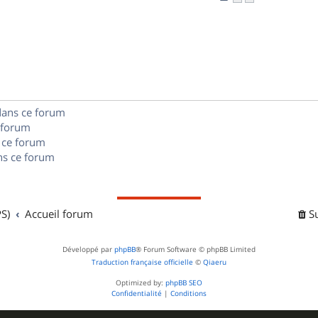
n
é
e
o
s
p
s
n
e
o
s
s
n
e
s
dans ce forum
s
 forum
e
 ce forum
s ce forum
s
S)
Accueil forum
S
Développé par
phpBB
® Forum Software © phpBB Limited
Traduction française officielle
©
Qiaeru
Optimized by:
phpBB SEO
Confidentialité
|
Conditions