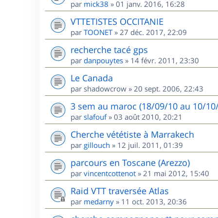
par
mick38
»
01 janv. 2016, 16:28
VTTETISTES OCCITANIE
par
TOONET
»
27 déc. 2017, 22:09
recherche tacé gps
par
danpouytes
»
14 févr. 2011, 23:30
Le Canada
par
shadowcrow
»
20 sept. 2006, 22:43
3 sem au maroc (18/09/10 au 10/10/1
par
slafouf
»
03 août 2010, 20:21
Cherche vététiste à Marrakech
par
gillouch
»
12 juil. 2011, 01:39
parcours en Toscane (Arezzo)
par
vincentcottenot
»
21 mai 2012, 15:40
Raid VTT traversée Atlas
par
medarny
»
11 oct. 2013, 20:36