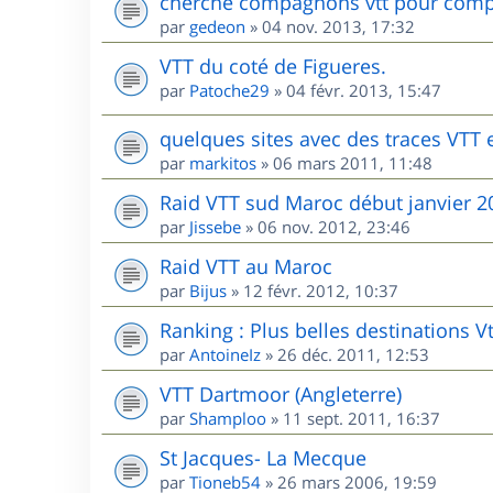
cherche compagnons vtt pour comp
par
gedeon
»
04 nov. 2013, 17:32
VTT du coté de Figueres.
par
Patoche29
»
04 févr. 2013, 15:47
quelques sites avec des traces VTT
par
markitos
»
06 mars 2011, 11:48
Raid VTT sud Maroc début janvier 2
par
Jissebe
»
06 nov. 2012, 23:46
Raid VTT au Maroc
par
Bijus
»
12 févr. 2012, 10:37
Ranking : Plus belles destinations V
par
AntoineIz
»
26 déc. 2011, 12:53
VTT Dartmoor (Angleterre)
par
Shamploo
»
11 sept. 2011, 16:37
St Jacques- La Mecque
par
Tioneb54
»
26 mars 2006, 19:59