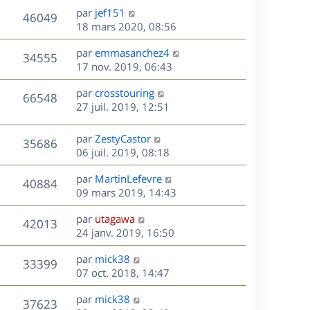
u
e
e
a
s
D
par
jef151
n
r
V
s
46049
g
e
e
18 mars 2020, 08:56
i
m
s
e
r
u
e
e
a
s
D
par
emmasanchez4
n
r
V
s
34555
g
e
e
17 nov. 2019, 06:43
i
m
s
e
r
u
e
e
a
s
D
par
crosstouring
n
r
V
s
66548
g
e
e
27 juil. 2019, 12:51
i
m
s
e
r
u
e
e
a
s
n
r
s
D
g
par
ZestyCastor
V
35686
e
i
m
s
e
e
06 juil. 2019, 08:18
e
e
a
r
u
s
r
s
D
g
par
MartinLefevre
n
V
40884
m
s
e
e
e
09 mars 2019, 14:43
i
e
a
r
u
e
s
s
D
g
par
utagawa
n
r
V
42013
s
e
e
e
24 janv. 2019, 16:50
i
m
a
r
u
e
e
s
D
g
par
mick38
n
r
V
s
33399
e
e
e
07 oct. 2018, 14:47
i
m
s
r
u
e
e
a
s
D
par
mick38
n
r
V
s
37623
g