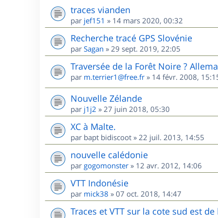
traces vianden
par
jef151
»
14 mars 2020, 00:32
Recherche tracé GPS Slovénie
par
Sagan
»
29 sept. 2019, 22:05
Traversée de la Forêt Noire ? Allem
par
m.terrier1@free.fr
»
14 févr. 2008, 15:1
Nouvelle Zélande
par
j1j2
»
27 juin 2018, 05:30
XC à Malte.
par
bapt bidiscoot
»
22 juil. 2013, 14:55
nouvelle calédonie
par
gogomonster
»
12 avr. 2012, 14:06
VTT Indonésie
par
mick38
»
07 oct. 2018, 14:47
Traces et VTT sur la cote sud est d