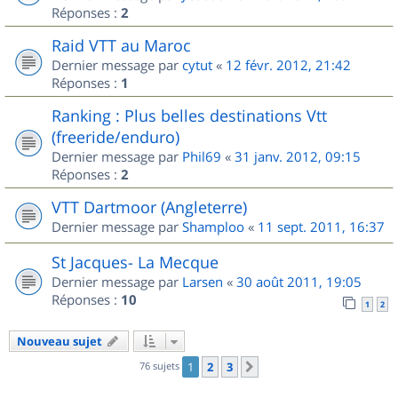
Réponses :
2
Raid VTT au Maroc
Dernier message par
cytut
«
12 févr. 2012, 21:42
Réponses :
1
Ranking : Plus belles destinations Vtt
(freeride/enduro)
Dernier message par
Phil69
«
31 janv. 2012, 09:15
Réponses :
2
VTT Dartmoor (Angleterre)
Dernier message par
Shamploo
«
11 sept. 2011, 16:37
St Jacques- La Mecque
Dernier message par
Larsen
«
30 août 2011, 19:05
Réponses :
10
1
2
Nouveau sujet
76 sujets
1
2
3
Suivant