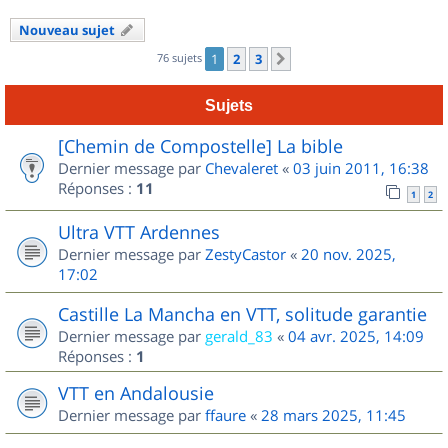
Nouveau sujet
76 sujets
1
2
3
Suivant
Sujets
[Chemin de Compostelle] La bible
Dernier message par
Chevaleret
«
03 juin 2011, 16:38
Réponses :
11
1
2
Ultra VTT Ardennes
Dernier message par
ZestyCastor
«
20 nov. 2025,
17:02
Castille La Mancha en VTT, solitude garantie
Dernier message par
gerald_83
«
04 avr. 2025, 14:09
Réponses :
1
VTT en Andalousie
Dernier message par
ffaure
«
28 mars 2025, 11:45