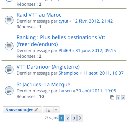
Réponses :
2
Raid VTT au Maroc
Dernier message par
cytut
«
12 févr. 2012, 21:42
Réponses :
1
Ranking : Plus belles destinations Vtt
(freeride/enduro)
Dernier message par
Phil69
«
31 janv. 2012, 09:15
Réponses :
2
VTT Dartmoor (Angleterre)
Dernier message par
Shamploo
«
11 sept. 2011, 16:37
St Jacques- La Mecque
Dernier message par
Larsen
«
30 août 2011, 19:05
Réponses :
10
1
2
Nouveau sujet
76 sujets
1
2
3
Suivant