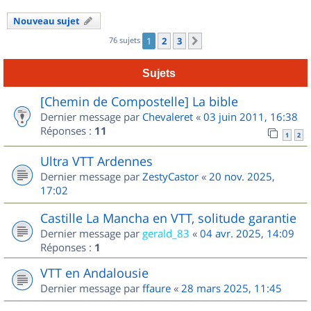
Nouveau sujet
76 sujets
1
2
3
Suivant
Sujets
[Chemin de Compostelle] La bible
Dernier message par
Chevaleret
«
03 juin 2011, 16:38
Réponses :
11
1
2
Ultra VTT Ardennes
Dernier message par
ZestyCastor
«
20 nov. 2025,
17:02
Castille La Mancha en VTT, solitude garantie
Dernier message par
gerald_83
«
04 avr. 2025, 14:09
Réponses :
1
VTT en Andalousie
Dernier message par
ffaure
«
28 mars 2025, 11:45