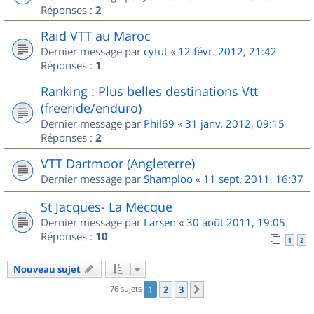
Réponses :
2
Raid VTT au Maroc
Dernier message par
cytut
«
12 févr. 2012, 21:42
Réponses :
1
Ranking : Plus belles destinations Vtt
(freeride/enduro)
Dernier message par
Phil69
«
31 janv. 2012, 09:15
Réponses :
2
VTT Dartmoor (Angleterre)
Dernier message par
Shamploo
«
11 sept. 2011, 16:37
St Jacques- La Mecque
Dernier message par
Larsen
«
30 août 2011, 19:05
Réponses :
10
1
2
Nouveau sujet
76 sujets
1
2
3
Suivant