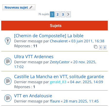
Nouveau sujet
76 sujets
1
2
3
Suivant
Sujets
[Chemin de Compostelle] La bible
Dernier message par
Chevaleret
«
03 juin 2011, 16:38
Réponses :
11
1
2
Ultra VTT Ardennes
Dernier message par
ZestyCastor
«
20 nov. 2025,
17:02
Castille La Mancha en VTT, solitude garantie
Dernier message par
gerald_83
«
04 avr. 2025, 14:09
Réponses :
1
VTT en Andalousie
Dernier message par
ffaure
«
28 mars 2025, 11:45