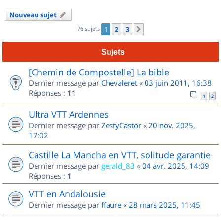
Nouveau sujet
76 sujets
1
2
3
Suivant
Sujets
[Chemin de Compostelle] La bible
Dernier message par
Chevaleret
«
03 juin 2011, 16:38
Réponses :
11
1
2
Ultra VTT Ardennes
Dernier message par
ZestyCastor
«
20 nov. 2025,
17:02
Castille La Mancha en VTT, solitude garantie
Dernier message par
gerald_83
«
04 avr. 2025, 14:09
Réponses :
1
VTT en Andalousie
Dernier message par
ffaure
«
28 mars 2025, 11:45