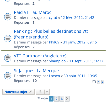
Réponses :
2
Raid VTT au Maroc
Dernier message par
cytut
«
12 févr. 2012, 21:42
Réponses :
1
Ranking : Plus belles destinations Vtt
(freeride/enduro)
Dernier message par
Phil69
«
31 janv. 2012, 09:15
Réponses :
2
VTT Dartmoor (Angleterre)
Dernier message par
Shamploo
«
11 sept. 2011, 16:37
St Jacques- La Mecque
Dernier message par
Larsen
«
30 août 2011, 19:05
Réponses :
10
1
2
Nouveau sujet
76 sujets
1
2
3
Suivant