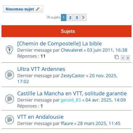
Nouveau sujet
76 sujets
1
2
3
Suivant
Sujets
[Chemin de Compostelle] La bible
Dernier message par
Chevaleret
«
03 juin 2011, 16:38
Réponses :
11
1
2
Ultra VTT Ardennes
Dernier message par
ZestyCastor
«
20 nov. 2025,
17:02
Castille La Mancha en VTT, solitude garantie
Dernier message par
gerald_83
«
04 avr. 2025, 14:09
Réponses :
1
VTT en Andalousie
Dernier message par
ffaure
«
28 mars 2025, 11:45