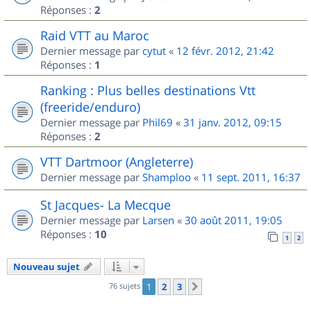
Réponses :
2
Raid VTT au Maroc
Dernier message par
cytut
«
12 févr. 2012, 21:42
Réponses :
1
Ranking : Plus belles destinations Vtt
(freeride/enduro)
Dernier message par
Phil69
«
31 janv. 2012, 09:15
Réponses :
2
VTT Dartmoor (Angleterre)
Dernier message par
Shamploo
«
11 sept. 2011, 16:37
St Jacques- La Mecque
Dernier message par
Larsen
«
30 août 2011, 19:05
Réponses :
10
1
2
Nouveau sujet
76 sujets
1
2
3
Suivant