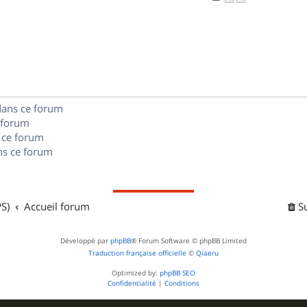
n
é
e
o
s
p
s
n
e
o
s
s
n
e
s
dans ce forum
s
 forum
e
 ce forum
s ce forum
s
S)
Accueil forum
S
Développé par
phpBB
® Forum Software © phpBB Limited
Traduction française officielle
©
Qiaeru
Optimized by:
phpBB SEO
Confidentialité
|
Conditions