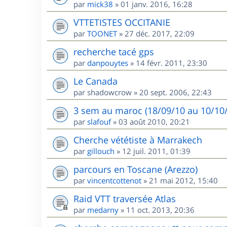
par
mick38
»
01 janv. 2016, 16:28
VTTETISTES OCCITANIE
par
TOONET
»
27 déc. 2017, 22:09
recherche tacé gps
par
danpouytes
»
14 févr. 2011, 23:30
Le Canada
par
shadowcrow
»
20 sept. 2006, 22:43
3 sem au maroc (18/09/10 au 10/10/1
par
slafouf
»
03 août 2010, 20:21
Cherche vététiste à Marrakech
par
gillouch
»
12 juil. 2011, 01:39
parcours en Toscane (Arezzo)
par
vincentcottenot
»
21 mai 2012, 15:40
Raid VTT traversée Atlas
par
medarny
»
11 oct. 2013, 20:36