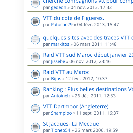
cherche compagnons vtt pour comp
par
gedeon
»
04 nov. 2013, 17:32
VTT du coté de Figueres.
par
Patoche29
»
04 févr. 2013, 15:47
quelques sites avec des traces VTT
par
markitos
»
06 mars 2011, 11:48
Raid VTT sud Maroc début janvier 2
par
Jissebe
»
06 nov. 2012, 23:46
Raid VTT au Maroc
par
Bijus
»
12 févr. 2012, 10:37
Ranking : Plus belles destinations V
par
AntoineIz
»
26 déc. 2011, 12:53
VTT Dartmoor (Angleterre)
par
Shamploo
»
11 sept. 2011, 16:37
St Jacques- La Mecque
par
Tioneb54
»
26 mars 2006, 19:59