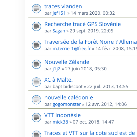
traces vianden
par
jef151
»
14 mars 2020, 00:32
Recherche tracé GPS Slovénie
par
Sagan
»
29 sept. 2019, 22:05
Traversée de la Forêt Noire ? Allem
par
m.terrier1@free.fr
»
14 févr. 2008, 15:1
Nouvelle Zélande
par
j1j2
»
27 juin 2018, 05:30
XC à Malte.
par
bapt bidiscoot
»
22 juil. 2013, 14:55
nouvelle calédonie
par
gogomonster
»
12 avr. 2012, 14:06
VTT Indonésie
par
mick38
»
07 oct. 2018, 14:47
Traces et VTT sur la cote sud est d