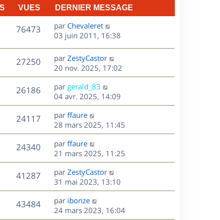
S
VUES
DERNIER MESSAGE
D
par
Chevaleret
V
76473
e
03 juin 2011, 16:38
r
u
n
D
par
ZestyCastor
V
27250
e
i
e
20 nov. 2025, 17:02
e
r
u
s
r
D
par
gerald_83
n
V
26186
m
e
e
04 avr. 2025, 14:09
i
e
r
u
e
s
s
D
par
ffaure
n
r
V
24117
s
e
e
28 mars 2025, 11:45
i
m
a
r
u
e
e
s
D
g
par
ffaure
n
r
V
s
24340
e
e
e
21 mars 2025, 11:25
i
m
s
r
u
e
e
a
s
D
par
ZestyCastor
n
r
V
s
41287
g
e
e
31 mai 2023, 13:10
i
m
s
e
r
u
e
e
a
s
D
par
ibonze
n
r
V
s
43484
g
e
e
24 mars 2023, 16:04
i
m
s
e
r