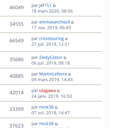
u
e
e
a
s
D
par
jef151
n
r
V
s
46049
g
e
e
18 mars 2020, 08:56
i
m
s
e
r
u
e
e
a
s
D
par
emmasanchez4
n
r
V
s
34555
g
e
e
17 nov. 2019, 06:43
i
m
s
e
r
u
e
e
a
s
D
par
crosstouring
n
r
V
s
66549
g
e
e
27 juil. 2019, 12:51
i
m
s
e
r
u
e
e
a
s
n
r
s
D
g
par
ZestyCastor
V
35686
e
i
m
s
e
e
06 juil. 2019, 08:18
e
e
a
r
u
s
r
s
D
g
par
MartinLefevre
n
V
40885
m
s
e
e
e
09 mars 2019, 14:43
i
e
a
r
u
e
s
s
D
g
par
utagawa
n
r
V
42014
s
e
e
e
24 janv. 2019, 16:50
i
m
a
r
u
e
e
s
D
g
par
mick38
n
r
V
s
33399
e
e
e
07 oct. 2018, 14:47
i
m
s
r
u
e
e
a
s
D
par
mick38
n
r
V
s
37623
g