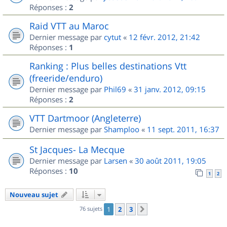
Réponses :
2
Raid VTT au Maroc
Dernier message par
cytut
«
12 févr. 2012, 21:42
Réponses :
1
Ranking : Plus belles destinations Vtt
(freeride/enduro)
Dernier message par
Phil69
«
31 janv. 2012, 09:15
Réponses :
2
VTT Dartmoor (Angleterre)
Dernier message par
Shamploo
«
11 sept. 2011, 16:37
St Jacques- La Mecque
Dernier message par
Larsen
«
30 août 2011, 19:05
Réponses :
10
1
2
Nouveau sujet
76 sujets
1
2
3
Suivant