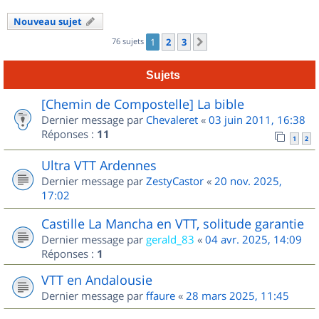
Nouveau sujet
76 sujets
1
2
3
Suivant
Sujets
[Chemin de Compostelle] La bible
Dernier message par
Chevaleret
«
03 juin 2011, 16:38
Réponses :
11
1
2
Ultra VTT Ardennes
Dernier message par
ZestyCastor
«
20 nov. 2025,
17:02
Castille La Mancha en VTT, solitude garantie
Dernier message par
gerald_83
«
04 avr. 2025, 14:09
Réponses :
1
VTT en Andalousie
Dernier message par
ffaure
«
28 mars 2025, 11:45