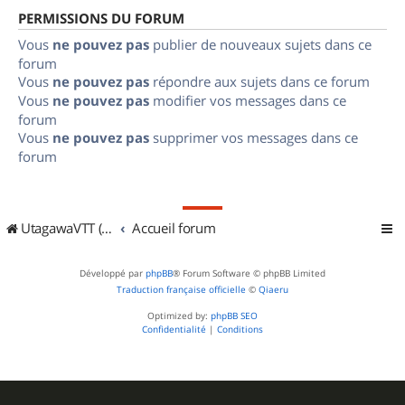
PERMISSIONS DU FORUM
Vous
ne pouvez pas
publier de nouveaux sujets dans ce
forum
Vous
ne pouvez pas
répondre aux sujets dans ce forum
Vous
ne pouvez pas
modifier vos messages dans ce
forum
Vous
ne pouvez pas
supprimer vos messages dans ce
forum
UtagawaVTT (Randos VTT et VTTAE avec traces GPS)
Accueil forum
Développé par
phpBB
® Forum Software © phpBB Limited
Traduction française officielle
©
Qiaeru
Optimized by:
phpBB SEO
Confidentialité
|
Conditions