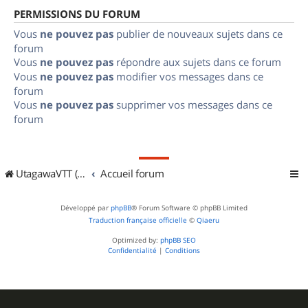
PERMISSIONS DU FORUM
Vous
ne pouvez pas
publier de nouveaux sujets dans ce
forum
Vous
ne pouvez pas
répondre aux sujets dans ce forum
Vous
ne pouvez pas
modifier vos messages dans ce
forum
Vous
ne pouvez pas
supprimer vos messages dans ce
forum
UtagawaVTT (Randos VTT et VTTAE avec traces GPS)
Accueil forum
Développé par
phpBB
® Forum Software © phpBB Limited
Traduction française officielle
©
Qiaeru
Optimized by:
phpBB SEO
Confidentialité
|
Conditions