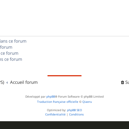
é
e
o
s
p
s
n
e
o
s
s
n
e
dans ce forum
s
s
 forum
e
 ce forum
s ce forum
s
S)
Accueil forum
S
Développé par
phpBB
® Forum Software © phpBB Limited
Traduction française officielle
©
Qiaeru
Optimized by:
phpBB SEO
Confidentialité
|
Conditions