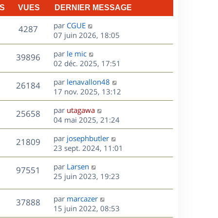
S
VUES
DERNIER MESSAGE
D
par
CGUE
V
4287
e
07 juin 2026, 18:05
r
u
D
par
le mic
n
V
39896
e
e
02 déc. 2025, 17:51
i
r
u
e
s
D
par
lenavallon48
n
r
V
26184
e
e
17 nov. 2025, 13:12
i
m
r
u
e
e
s
D
par
utagawa
n
r
V
s
25658
e
e
04 mai 2025, 21:24
i
m
s
r
u
e
e
a
s
D
par
josephbutler
n
r
V
s
21809
g
e
e
23 sept. 2024, 11:01
i
m
s
e
r
u
e
e
a
s
D
par
Larsen
n
r
V
s
97551
g
e
e
25 juin 2023, 19:23
i
m
s
e
r
u
e
e
a
s
n
r
s
D
g
par
marcazer
V
37888
e
i
m
s
e
e
15 juin 2022, 08:53
e
e
a
r