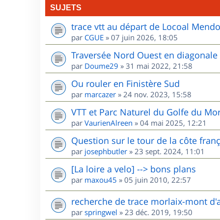
SUJETS
trace vtt au départ de Locoal Mend
par
CGUE
»
07 juin 2026, 18:05
Traversée Nord Ouest en diagonale
par
Doume29
»
31 mai 2022, 21:58
Ou rouler en Finistère Sud
par
marcazer
»
24 nov. 2023, 15:58
VTT et Parc Naturel du Golfe du Mo
par
VaurienAlreen
»
04 mai 2025, 12:21
Question sur le tour de la côte fran
par
josephbutler
»
23 sept. 2024, 11:01
[La loire a velo] --> bons plans
par
maxou45
»
05 juin 2010, 22:57
recherche de trace morlaix-mont d'
par
springwel
»
23 déc. 2019, 19:50