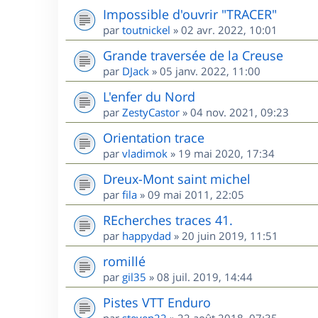
Impossible d'ouvrir "TRACER"
par
toutnickel
»
02 avr. 2022, 10:01
Grande traversée de la Creuse
par
DJack
»
05 janv. 2022, 11:00
L'enfer du Nord
par
ZestyCastor
»
04 nov. 2021, 09:23
Orientation trace
par
vladimok
»
19 mai 2020, 17:34
Dreux-Mont saint michel
par
fila
»
09 mai 2011, 22:05
REcherches traces 41.
par
happydad
»
20 juin 2019, 11:51
romillé
par
gil35
»
08 juil. 2019, 14:44
Pistes VTT Enduro
par
steven22
»
22 août 2018, 07:35