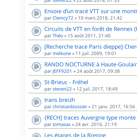
Envoie d’un tracé VTT sur une mont
par
Clemcy72
»
10 mars 2018, 21:42
Circuits de VTT en forêt de Rennes (I
par
Théo
»
15 août 2011, 21:40
[Recherche trace Paris dieppe] Cher
par
melkone
»
11 juil. 2009, 19:01
RANDO NOCTURNE à Haute-Goulaine
par
JEFF9201
»
24 août 2017, 09:38
St-Brieuc - Fréhel
par
steven22
»
12 juil. 2017, 18:49
trans breizh
par
christianblossier
»
21 janv. 2017, 16:56
{RECH] traces Auvergne type mont
par
tomasax
»
24 avr. 2016, 21:19
Les étangs de la Brenne