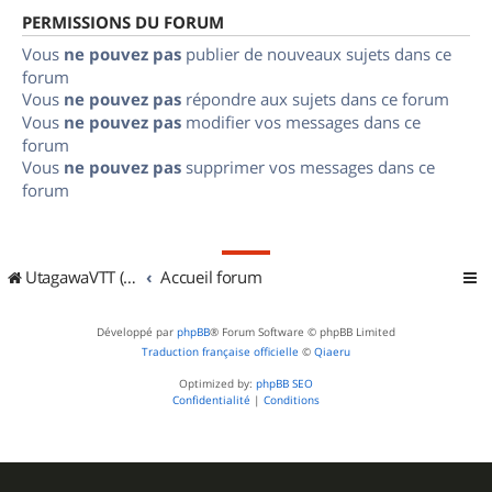
PERMISSIONS DU FORUM
Vous
ne pouvez pas
publier de nouveaux sujets dans ce
forum
Vous
ne pouvez pas
répondre aux sujets dans ce forum
Vous
ne pouvez pas
modifier vos messages dans ce
forum
Vous
ne pouvez pas
supprimer vos messages dans ce
forum
UtagawaVTT (Randos VTT et VTTAE avec traces GPS)
Accueil forum
Développé par
phpBB
® Forum Software © phpBB Limited
Traduction française officielle
©
Qiaeru
Optimized by:
phpBB SEO
Confidentialité
|
Conditions