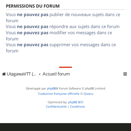
PERMISSIONS DU FORUM
Vous
ne pouvez pas
publier de nouveaux sujets dans ce
forum
Vous
ne pouvez pas
répondre aux sujets dans ce forum
Vous
ne pouvez pas
modifier vos messages dans ce
forum
Vous
ne pouvez pas
supprimer vos messages dans ce
forum
UtagawaVTT (Randos VTT et VTTAE avec traces GPS)
Accueil forum
Développé par
phpBB
® Forum Software © phpBB Limited
Traduction française officielle
©
Qiaeru
Optimized by:
phpBB SEO
Confidentialité
|
Conditions