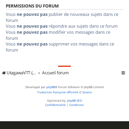
PERMISSIONS DU FORUM
Vous
ne pouvez pas
publier de nouveaux sujets dans ce
forum
Vous
ne pouvez pas
répondre aux sujets dans ce forum
Vous
ne pouvez pas
modifier vos messages dans ce
forum
Vous
ne pouvez pas
supprimer vos messages dans ce
forum
UtagawaVTT (Randos VTT et VTTAE avec traces GPS)
Accueil forum
Développé par
phpBB
® Forum Software © phpBB Limited
Traduction française officielle
©
Qiaeru
Optimized by:
phpBB SEO
Confidentialité
|
Conditions