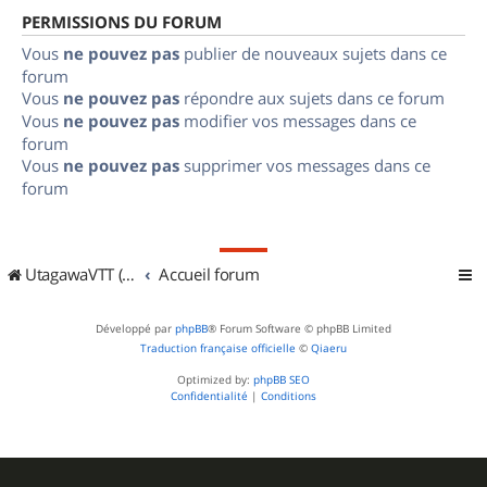
PERMISSIONS DU FORUM
Vous
ne pouvez pas
publier de nouveaux sujets dans ce
forum
Vous
ne pouvez pas
répondre aux sujets dans ce forum
Vous
ne pouvez pas
modifier vos messages dans ce
forum
Vous
ne pouvez pas
supprimer vos messages dans ce
forum
UtagawaVTT (Randos VTT et VTTAE avec traces GPS)
Accueil forum
Développé par
phpBB
® Forum Software © phpBB Limited
Traduction française officielle
©
Qiaeru
Optimized by:
phpBB SEO
Confidentialité
|
Conditions